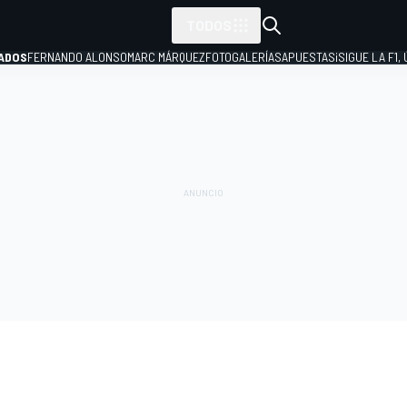
TODOS
ADOS
FERNANDO ALONSO
MARC MÁRQUEZ
FOTOGALERÍAS
APUESTAS
¡SIGUE LA F1,
P