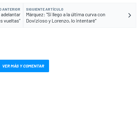
O ANTERIOR
SIGUIENTE ARTÍCULO
 adelantar
Márquez: "Si llego a la última curva con
s vueltas”
Dovizioso y Lorenzo, lo intentaré"
VER MÁS Y COMENTAR