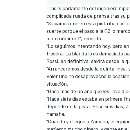
Tras el parlamento del ingeniero nipó
complicada rueda de prensa tras su pe
“Sabíamos que en esta pista íbamos a
suerte porque el paso a la Q2 lo marc
moto número 1”, recordó.
“Lo seguimos intentando hoy, pero en
trasera. La blanda lo es demasiado pa
Rossi, en definitiva, saldrá desde la q
“Arrancaremos desde la quinta línea, 
Valentino no desaprovechó la ocasión 
MÁS CATEGORÍAS
situación.
“Hace más de un año que les llevo dic
“Hace siete días estaba en primera lí
depende de la pista. Hace seis días, 
Yamaha.
“Cuando yo llegué a Yamaha, el equip
metieron mucho dinero, y gente en el