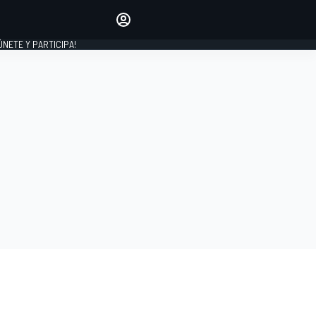
Haz que tu voz se escuche
comentando los artículos
 ÚNETE Y PARTICIPA!
INICIAR SESIÓN
EDICIÓN
ESPAÑA