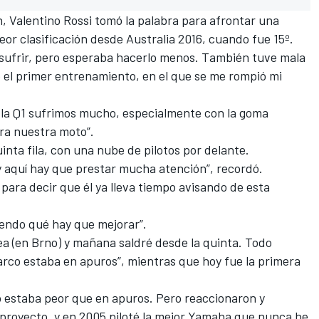
n, Valentino Rossi tomó la palabra para afrontar una
or clasificación desde Australia 2016, cuando fue 15º.
 sufrir, pero esperaba hacerlo menos. También tuve mala
ó el primer entrenamiento, en el que se me rompió mi
 la Q1 sufrimos mucho, especialmente con la goma
ra nuestra moto”.
uinta fila, con una nube de pilotos por delante.
y aquí hay que prestar mucha atención”, recordó.
para decir que él ya lleva tiempo avisando de esta
iendo qué hay que mejorar”.
nea (en Brno) y mañana saldré desde la quinta. Todo
Zarco estaba en apuros”, mientras que hoy fue la primera
o estaba peor que en apuros. Pero reaccionaron y
 proyecto, y en 2005 piloté la mejor Yamaha que nunca he