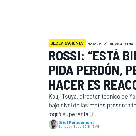
INDYCAR
WRC
DECLARACIONES
MotoGP
GP de Austria
ROSSI: “ESTÁ B
PIDA PERDÓN, P
HACER ES REAC
Kouji Tsuya, director técnico de Y
bajo nivel de las motos presentado 
WEC
FÓRMULA E
logró superar la Q1.
Oriol Puigdemont
Editado:
11 ago 2018, 15:16