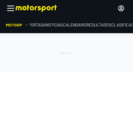
MOTOGP
PORTADA
NOTICIAS
CALENDARIO
RESULTADOS
CLASIFICA