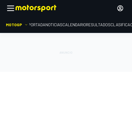
MOTOGP
PORTADA
NOTICIAS
CALENDARIO
RESULTADOS
CLASIFICA