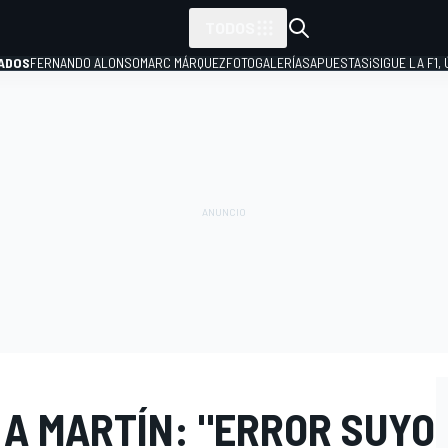
TODOS
ADOS
FERNANDO ALONSO
MARC MÁRQUEZ
FOTOGALERÍAS
APUESTAS
¡SIGUE LA F1,
P
 A MARTÍN: "ERROR SUYO