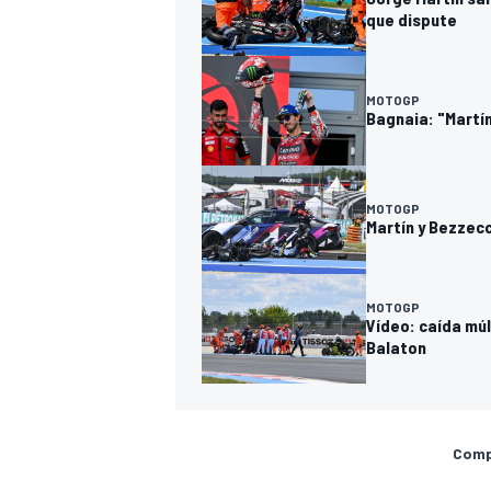
que dispute
MOTOGP
Bagnaia: "Martín
MOTOGP
Martín y Bezzecc
MOTOGP
Vídeo: caída múl
Balaton
Compa