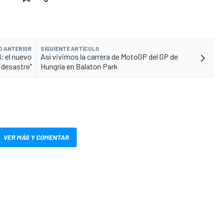
O ANTERIOR
SIGUIENTE ARTÍCULO
; el nuevo
Así vivimos la carrera de MotoGP del GP de
 desastre"
Hungría en Balaton Park
VER MÁS Y COMENTAR