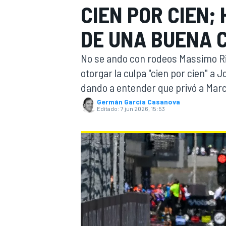
CIEN POR CIEN;
INDYCAR
WRC
DE UNA BUENA 
No se ando con rodeos Massimo Riv
otorgar la culpa "cien por cien" a 
dando a entender que privó a Marco
Germán Garcia Casanova
Editado:
7 jun 2026, 15:53
WEC
FÓRMULA E