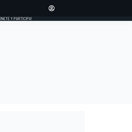
Haz que tu voz se escuche
comentando los artículos
 ÚNETE Y PARTICIPA!
INICIAR SESIÓN
EDICIÓN
ESPAÑA