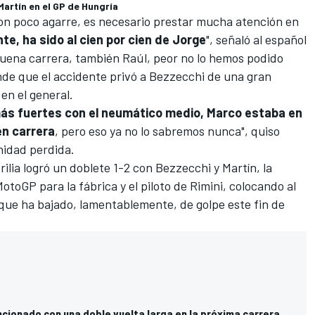
Martín en el GP de Hungría
on poco agarre, es necesario prestar mucha atención en
nte, ha sido al cien por cien de Jorge
", señaló al español
uena carrera, también Raúl, peor no lo hemos podido
ende que el accidente privó a Bezzecchi de una gran
en el general.
s fuertes con el neumático medio, Marco estaba en
en carrera
, pero eso ya no lo sabremos nunca", quiso
nidad perdida.
ilia logró un doblete 1-2 con Bezzecchi y Martín, la
MotoGP para la fábrica y el piloto de Rimini, colocando al
 que ha bajado, lamentablemente, de golpe este fin de
cionado con una doble vuelta larga en la próxima carrera