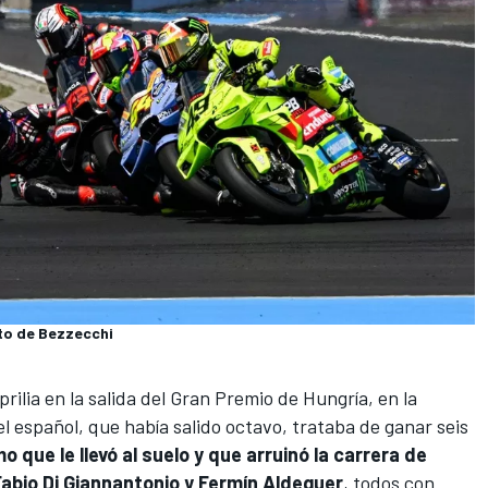
to de Bezzecchi
prilia
en la salida del Gran Premio de Hungría, en la
l español, que había salido octavo, trataba de ganar seis
o que le llevó al suelo y que arruinó la carrera de
Fabio Di Giannantonio
y
Fermín Aldeguer
, todos con