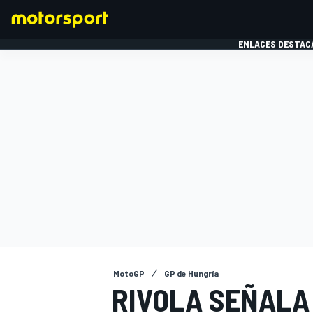
ENLACES DESTAC
FÓRMULA 1
MOTOG
MotoGP
GP de Hungría
RIVOLA SEÑALA