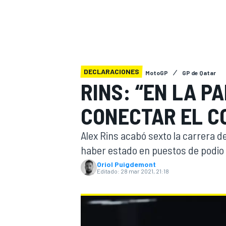
INDYCAR
WRC
DECLARACIONES
MotoGP
GP de Qatar
RINS: “EN LA P
CONECTAR EL C
Alex Rins acabó sexto la carrera 
haber estado en puestos de podio p
Oriol Puigdemont
Editado:
28 mar 2021, 21:18
WEC
FÓRMULA E