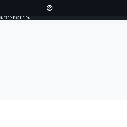
Haz que tu voz se escuche
comentando los artículos
 ÚNETE Y PARTICIPA!
INICIAR SESIÓN
EDICIÓN
ESPAÑA