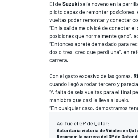
El de
Suzuki
salía noveno en la parrill
piloto capaz de remontar posiciones,
vueltas poder remontar y conectar co
“En la salida me olvidé de conectar el
posiciones que normalmente gano”, a
“Entonces apreté demasiado para recu
dos o tres, creo que perdí una”, en ref
carrera.
Con el gasto excesivo de las gomas,
R
cuando llegó a rodar tercero y parecía
“A falta de seis vueltas para el final p
maniobra que casi le lleva al suelo.
“En cualquier caso, demostramos tene
Así fue el GP de Qatar:
Autoritaria victoria de Viñales en Qat
Resumen: la carrera del GP de Qatar 