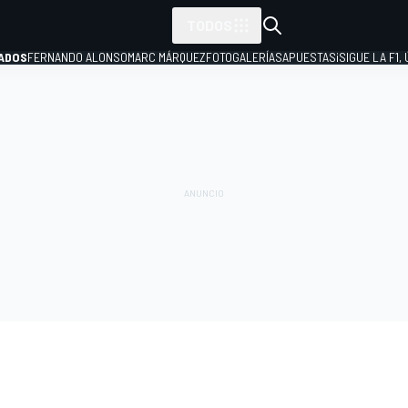
TODOS
ADOS
FERNANDO ALONSO
MARC MÁRQUEZ
FOTOGALERÍAS
APUESTAS
¡SIGUE LA F1,
P