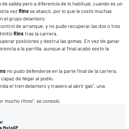
a de salida
pero a diferencia de lo habitual, cuando es un
 esta vez
Rins
se atascó, por lo que le costó muchas
n el grupo delantero.
 control de arranque, y no pude recuperar las dos o tres
dmitió
Rins
tras la carrera.
perar posiciones y destruí las gomas. En vez de ganar
erencia a la parrilla, aunque al final acabó sexto la
ins
no pudo defenderse en la parte final de la carrera,
 capaz de llegar al podio.
erdía el tren delantero y trasero al abrir gas”, una
r mucho ritmo”, se consoló.
ar
de MotoGP