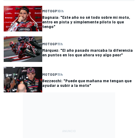
MOTOGP
10 h
Bagnaia: "Este año no sé todo sobre mi moto,
entro en pista y simplemente piloto lo que
tengo"
MOTOGP
11 h
Márquez: "El año pasado marcaba la diferencia
en puntos en los que ahora voy algo peor"
MOTOGP
11 h
Bezzecchi: "Puede que mañana me tengan que
ayudar a subir a la moto"