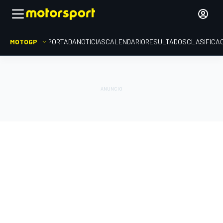
MOTOGP
PORTADA
NOTICIAS
CALENDARIO
RESULTADOS
CLASIFICA