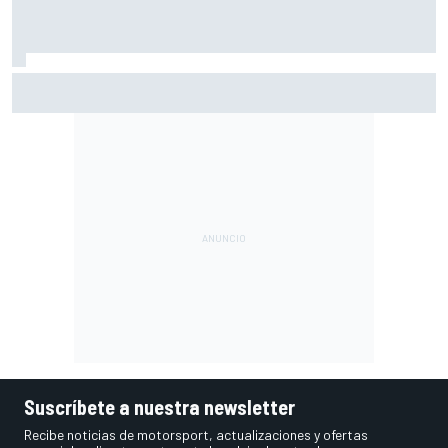
Así vivimos la Práctica de MotoGP en Silverstone (Gran
Bretaña), con Live Timing
Suscríbete a nuestra newsletter
Recibe noticias de motorsport, actualizaciones y ofertas