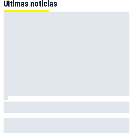
Últimas noticias
El CEO de Porsche confirma que el 718 eléctrico seguirá
adelante