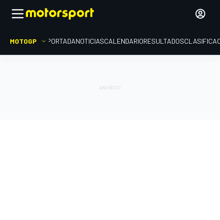
MOTOGP
PORTADA
NOTICIAS
CALENDARIO
RESULTADOS
CLASIFICA