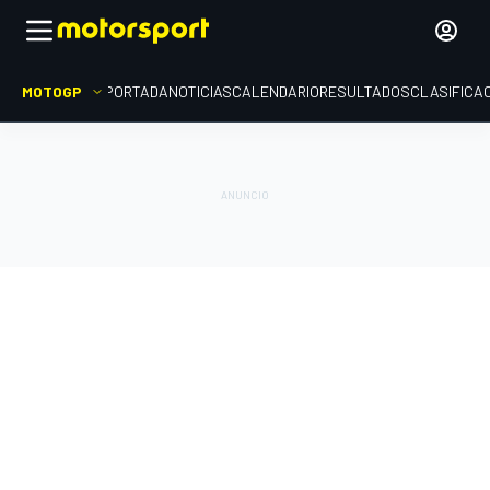
MOTOGP
PORTADA
NOTICIAS
CALENDARIO
RESULTADOS
CLASIFICA