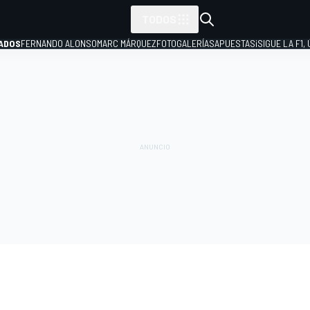
TODOS
ADOS
FERNANDO ALONSO
MARC MÁRQUEZ
FOTOGALERÍAS
APUESTAS
¡SIGUE LA F1,
P