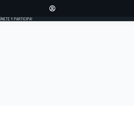
Haz que tu voz se escuche
comentando los artículos
 ÚNETE Y PARTICIPA!
INICIAR SESIÓN
EDICIÓN
ESPAÑA