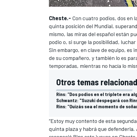
Cheste.-
Con cuatro podios, dos en la
quinta posición del Mundial,
superando
mismo, las miras del español están p
podio o, si surge la posibilidad, luchar
Sin embargo, en clave de equipo, es i
de su compañero, y también lo es par
temporadas, mientras no hacía lo mism
Otros temas relacionad
Rins: “Dos podios en el triplete era a
Schwantz: "Suzuki despegará con Rins
Rins: “Quizás sea el momento de soñar 
“Estoy muy contento de esta segunda
quinta plaza y habrá que defenderla.
reconoció Rins este jueves en Cheste.