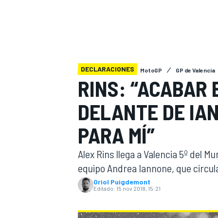
INDYCAR
WRC
DECLARACIONES
MotoGP
GP de Valencia
RINS: “ACABAR 
DELANTE DE IA
PARA MÍ”
Alex Rins llega a Valencia 5º del 
equipo Andrea Iannone, que circula
WEC
FÓRMULA E
Oriol Puigdemont
Editado:
15 nov 2018, 15:21