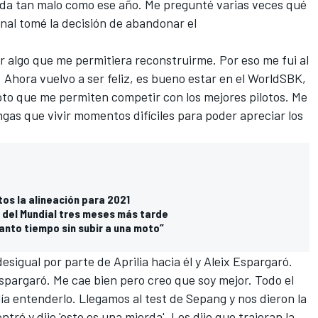
ada tan malo como ese año. Me pregunté varias veces qué
inal tomé la decisión de abandonar el
 algo que me permitiera reconstruirme. Por eso me fui al
. Ahora vuelvo a ser feliz, es bueno estar en el
WorldSBK
,
to que me permiten competir con los mejores pilotos. Me
ngas que vivir momentos difíciles para poder apreciar los
tos la alineación para 2021
o del Mundial tres meses más tarde
anto tiempo sin subir a una moto”
sigual por parte de Aprilia hacia él y Aleix Espargaró.
Espargaró. Me cae bien pero creo que soy mejor. Todo el
a entenderlo. Llegamos al test de Sepang y nos dieron la
ré y dije 'esto es una mierda'. Les dije que trajeran la