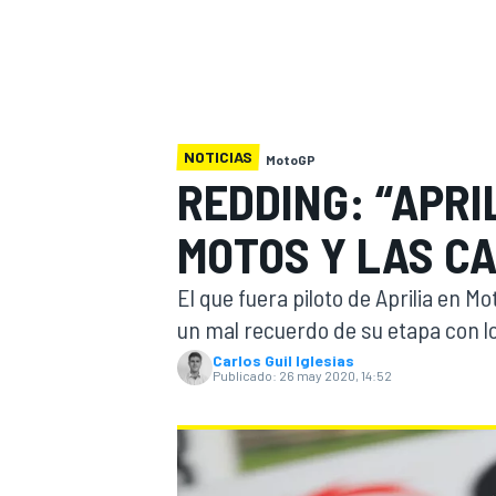
INDYCAR
WRC
NOTICIAS
MotoGP
REDDING: “APRI
MOTOS Y LAS C
El que fuera piloto de Aprilia en
un mal recuerdo de su etapa con l
Carlos Guil Iglesias
Publicado:
26 may 2020, 14:52
WEC
FÓRMULA E