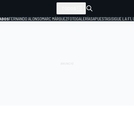
TODOS
ADOS
FERNANDO ALONSO
MARC MÁRQUEZ
FOTOGALERÍAS
APUESTAS
¡SIGUE LA F1,
P