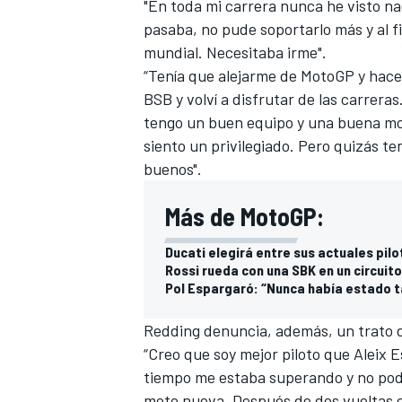
"En toda mi carrera nunca he visto n
pasaba, no pude soportarlo más y al f
mundial. Necesitaba irme".
“Tenía que alejarme de MotoGP y hacer
BSB y volví a disfrutar de las carreras
tengo un buen equipo y una buena mo
siento un privilegiado. Pero quizás te
buenos".
Más de MotoGP:
MÁS CATEGORÍAS
Ducati elegirá entre sus actuales pilo
Rossi rueda con una SBK en un circuit
Pol Espargaró: “Nunca había estado t
Redding denuncia, además, un trato de
“Creo que soy mejor piloto que Aleix 
tiempo me estaba superando y no podí
moto nueva. Después de dos vueltas ent