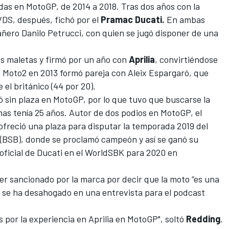
das en
MotoGP
, de 2014 a 2018. Tras dos años con la
VDS, después, fichó por el
Pramac Ducati.
En ambas
añero
Danilo Petrucci
, con quien se jugó disponer de una
as maletas y firmó por un año con
Aprilia
, convirtiéndose
de Moto2 en 2013 formó pareja con
Aleix Espargaró
, que
el británico (44 por 20).
ó sin plaza en MotoGP, por lo que tuvo que buscarse la
s tenía 25 años. Autor de dos podios en MotoGP, el
 ofreció una plaza para
disputar la temporada 2019 del
(BSB)
, donde se proclamó campeón y así se ganó su
 oficial de Ducati en el WorldSBK para 2020 en
ser
sancionado por la marca por decir que la moto “es una
 se ha desahogado en una entrevista para el podcast
as por la experiencia en Aprilia en MotoGP", soltó
Redding
.