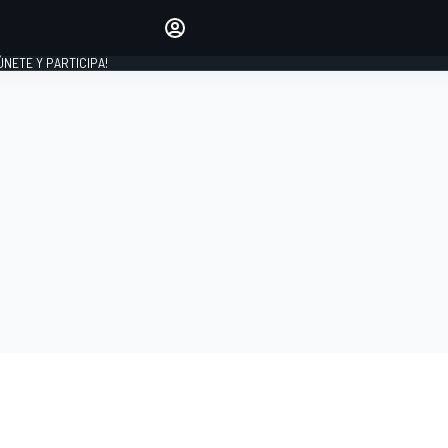
Haz que tu voz se escuche
comentando los artículos
 ÚNETE Y PARTICIPA!
INICIAR SESIÓN
EDICIÓN
ESPAÑA