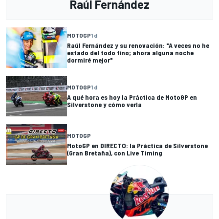
Raúl Fernández
MOTOGP
1 d
Raúl Fernández y su renovación: "A veces no he
estado del todo fino; ahora alguna noche
dormiré mejor"
MOTOGP
1 d
A qué hora es hoy la Práctica de MotoGP en
Silverstone y cómo verla
MOTOGP
MotoGP en DIRECTO: la Práctica de Silverstone
(Gran Bretaña), con Live Timing