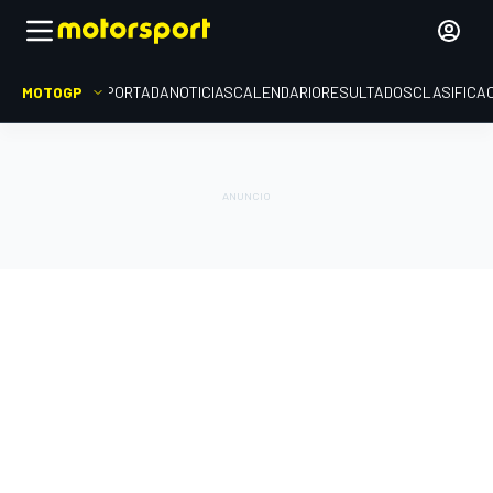
MOTOGP
PORTADA
NOTICIAS
CALENDARIO
RESULTADOS
CLASIFICA