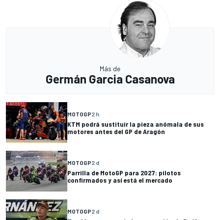
Más de
Germán Garcia Casanova
MOTOGP
2 h
KTM podrá sustituir la pieza anómala de sus
motores antes del GP de Aragón
MOTOGP
2 d
Parrilla de MotoGP para 2027: pilotos
confirmados y así está el mercado
MOTOGP
2 d