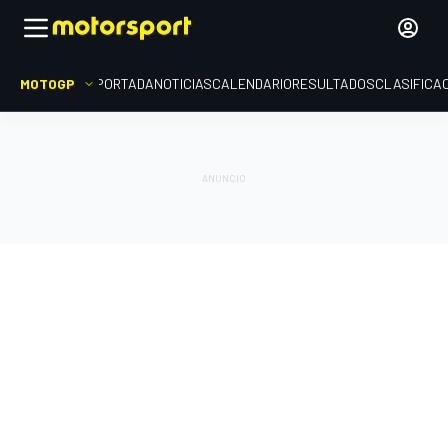
MOTOGP
PORTADA
NOTICIAS
CALENDARIO
RESULTADOS
CLASIFICA