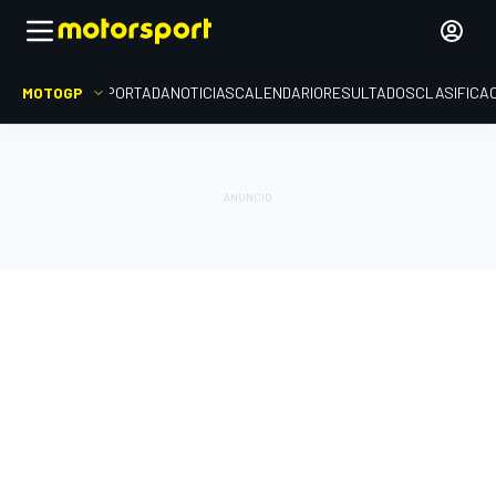
MOTOGP
PORTADA
NOTICIAS
CALENDARIO
RESULTADOS
CLASIFICA