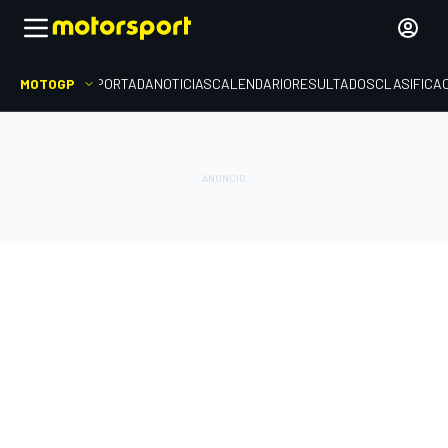
MOTOGP
PORTADA
NOTICIAS
CALENDARIO
RESULTADOS
CLASIFICA