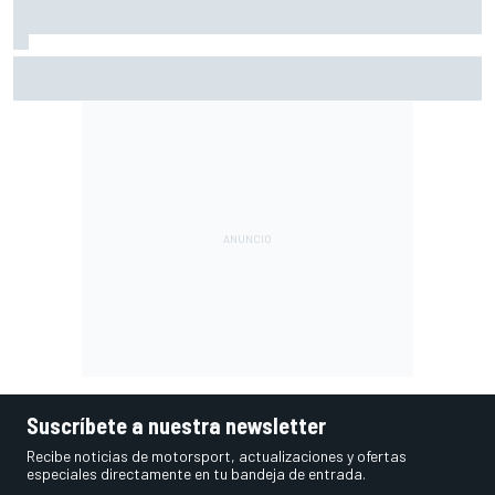
A qué hora es la carrera de MotoGP en Silverstone (Gran
Bretaña) y cómo verla
Suscríbete a nuestra newsletter
Recibe noticias de motorsport, actualizaciones y ofertas
especiales directamente en tu bandeja de entrada.