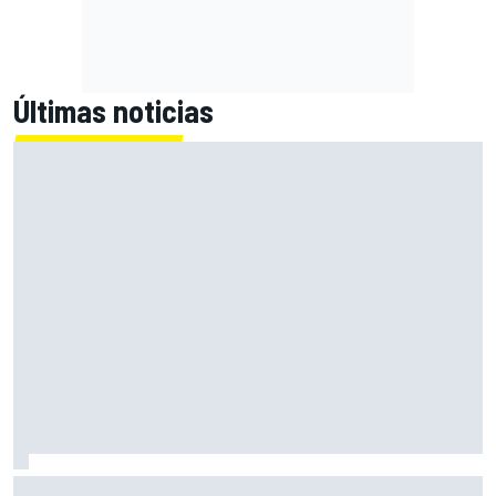
Últimas noticias
Marcus Ericsson seguirá con Andretti en la temporada