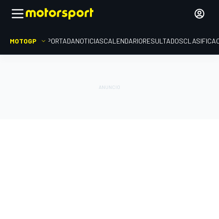
MOTOGP
PORTADA
NOTICIAS
CALENDARIO
RESULTADOS
CLASIFICA