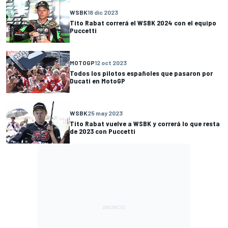
WSBK
18 dic 2023
Tito Rabat correrá el WSBK 2024 con el equipo
Puccetti
MOTOGP
12 oct 2023
Todos los pilotos españoles que pasaron por
Ducati en MotoGP
WSBK
25 may 2023
Tito Rabat vuelve a WSBK y correrá lo que resta
de 2023 con Puccetti