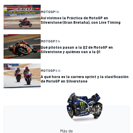
MOTOGP
1 h
Así vivimos la Práctica de MotoGP en
Silverstone (Gran Bretaña), con Live Timing
MOTOGP
3 h
Qué pilotos pasan a la Q2 de MotoGP en
Silverstone y quiénes van a la Q1
MOTOGP
4 h
A qué hora es la carrera sprint y la clasificación
de MotoGP en Silverstone
Más de