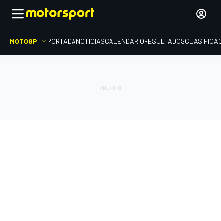
MOTOGP
PORTADA
NOTICIAS
CALENDARIO
RESULTADOS
CLASIFICA