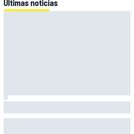
Últimas noticias
Moto3 en Silverstone - Resumen y resultados - Perrone
lidera la Práctica por solo 10 milésimas