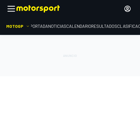
MOTOGP
PORTADA
NOTICIAS
CALENDARIO
RESULTADOS
CLASIFICA