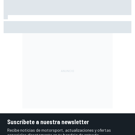
La FIA revela su ambicioso objetivo: hacer los F1 otros 80
kg más ligeros
Suscríbete a nuestra newsletter
Recibe noticias de motorsport, actualizaciones y ofertas
especiales directamente en tu bandeja de entrada.