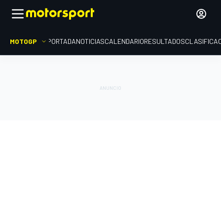
MOTOGP
PORTADA
NOTICIAS
CALENDARIO
RESULTADOS
CLASIFICA