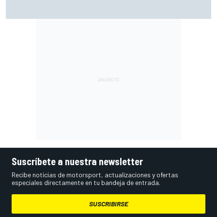
Moto3 en Silverstone – Resumen y resultados – Uriarte
bate por la mínima a Quiles en la FP2
Suscríbete a nuestra newsletter
Recibe noticias de motorsport, actualizaciones y ofertas
especiales directamente en tu bandeja de entrada.
SUSCRIBIRSE