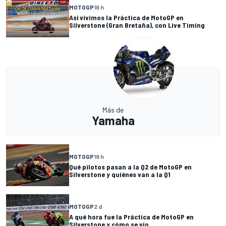
MOTOGP
16 h
Así vivimos la Práctica de MotoGP en
Silverstone (Gran Bretaña), con Live Timing
Más de
Yamaha
MOTOGP
18 h
Qué pilotos pasan a la Q2 de MotoGP en
Silverstone y quiénes van a la Q1
MOTOGP
2 d
A qué hora fue la Práctica de MotoGP en
Silverstone y cómo se vio