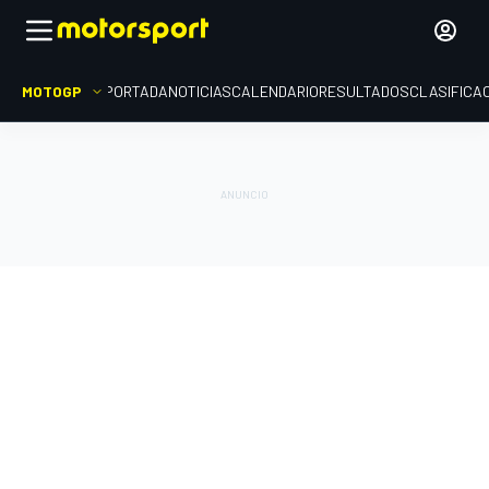
MOTOGP
PORTADA
NOTICIAS
CALENDARIO
RESULTADOS
CLASIFICA