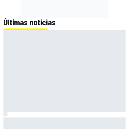
Últimas noticias
Zarco explica cómo ha sido volver a pilotar una moto y se
muestra feliz, pero prudente