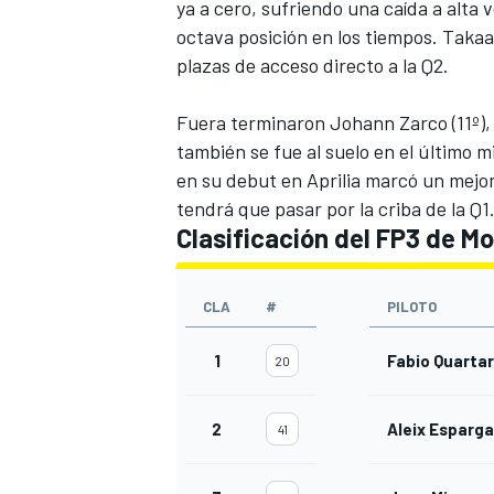
ya a cero, sufriendo una caída a alta ve
octava posición en los tiempos. Taka
plazas de acceso directo a la Q2.
Fuera terminaron Johann Zarco (11º), 
también se fue al suelo en el último m
en su debut en Aprilia marcó un mejor 
tendrá que pasar por la criba de la Q1
Clasificación del FP3 de M
MÁS CATEGORÍAS
CLA
#
PILOTO
1
Fabio Quarta
20
2
Aleix Esparg
41