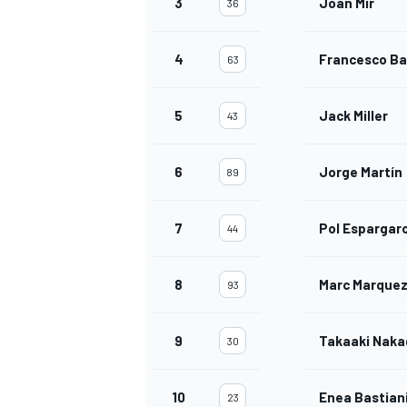
3
Joan Mir
36
4
Francesco Ba
63
5
Jack Miller
43
6
Jorge Martín
89
7
Pol Espargar
44
8
Marc Marque
93
9
Takaaki Nak
30
10
Enea Bastian
23