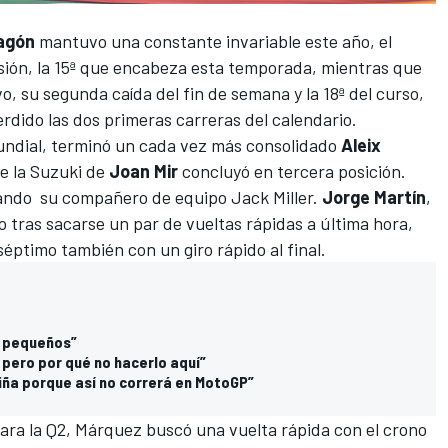
agón
mantuvo una constante invariable este año, el
esión, la 15ª que encabeza esta temporada, mientras que
o, su segunda caída del fin de semana y la 18ª del curso,
dido las dos primeras carreras del calendario.
 Mundial, terminó un cada vez más consolidado
Aleix
e la Suzuki de
Joan Mir
concluyó en tercera posición.
ndo su compañero de equipo Jack Miller.
Jorge Martín
,
 tras sacarse un par de vueltas rápidas a última hora,
séptimo también con un giro rápido al final.
o pequeños”
, pero por qué no hacerlo aquí”
iña porque así no correrá en MotoGP”
 para la Q2, Márquez buscó una vuelta rápida con el crono