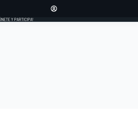
Haz que tu voz se escuche
comentando los artículos
 ÚNETE Y PARTICIPA!
INICIAR SESIÓN
EDICIÓN
ESPAÑA