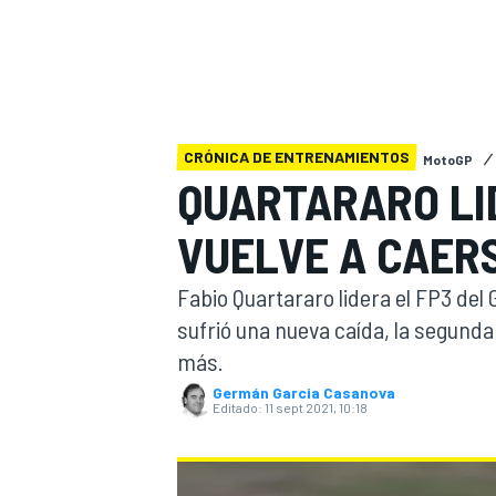
INDYCAR
WRC
CRÓNICA DE ENTRENAMIENTOS
MotoGP
QUARTARARO LI
VUELVE A CAER
Fabio Quartararo lidera el FP3 de
sufrió una nueva caída, la segunda 
más.
WEC
FÓRMULA E
Germán Garcia Casanova
Editado:
11 sept 2021, 10:18