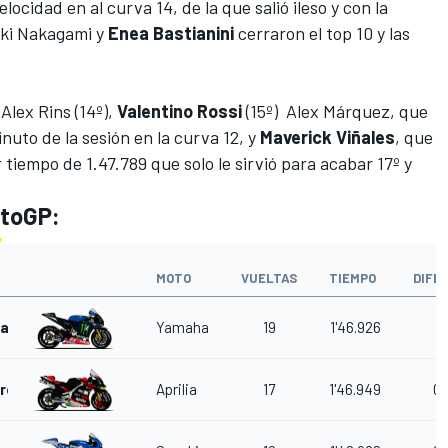
locidad en al curva 14, de la que salió ileso y con la
aki Nakagami y
Enea Bastianini
cerraron el top 10 y las
Alex Rins (14º),
Valentino Rossi
(15º) Alex Márquez, que
inuto de la sesión en la curva 12, y
Maverick Viñales
, que
tiempo de 1.47.789 que solo le sirvió para acabar 17º y
.
otoGP:
MOTO
VUELTAS
TIEMPO
DIFE
raro
Yamaha
19
1'46.926
aro
Aprilia
17
1'46.949
0.