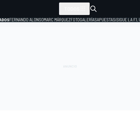
TODOS
ADOS
FERNANDO ALONSO
MARC MÁRQUEZ
FOTOGALERÍAS
APUESTAS
¡SIGUE LA F1,
P