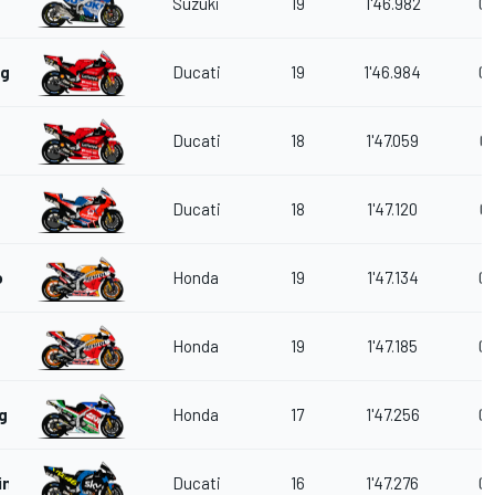
Suzuki
19
1'46.982
0.
gnaia
Ducati
19
1'46.984
0.
Ducati
18
1'47.059
0.
Ducati
18
1'47.120
0.
o
Honda
19
1'47.134
0.
z
Honda
19
1'47.185
0.
agami
Honda
17
1'47.256
0.
ini
Ducati
16
1'47.276
0.