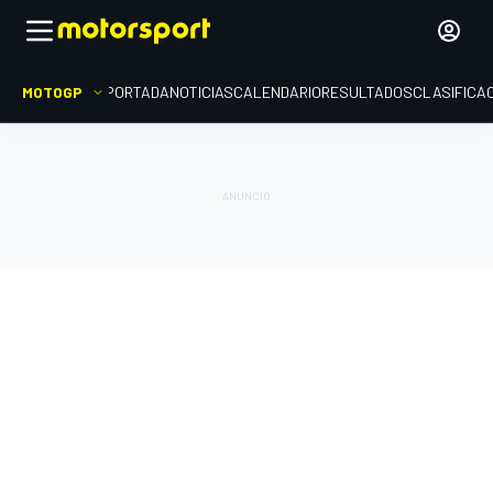
MOTOGP
PORTADA
NOTICIAS
CALENDARIO
RESULTADOS
CLASIFICA