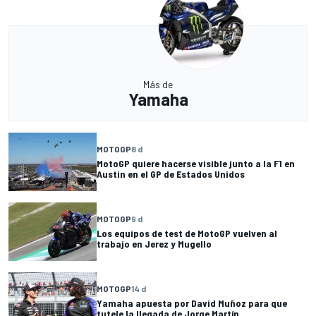
Más de
Yamaha
MOTOGP
8 d
MotoGP quiere hacerse visible junto a la F1 en
Austin en el GP de Estados Unidos
MOTOGP
9 d
Los equipos de test de MotoGP vuelven al
trabajo en Jerez y Mugello
MOTOGP
14 d
Yamaha apuesta por David Muñoz para que
tutele la llegada de Jorge Martín