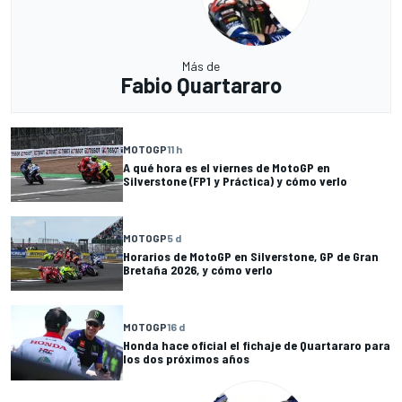
Más de
Fabio Quartararo
MOTOGP
11 h
A qué hora es el viernes de MotoGP en
Silverstone (FP1 y Práctica) y cómo verlo
MOTOGP
5 d
Horarios de MotoGP en Silverstone, GP de Gran
Bretaña 2026, y cómo verlo
MOTOGP
16 d
Honda hace oficial el fichaje de Quartararo para
los dos próximos años