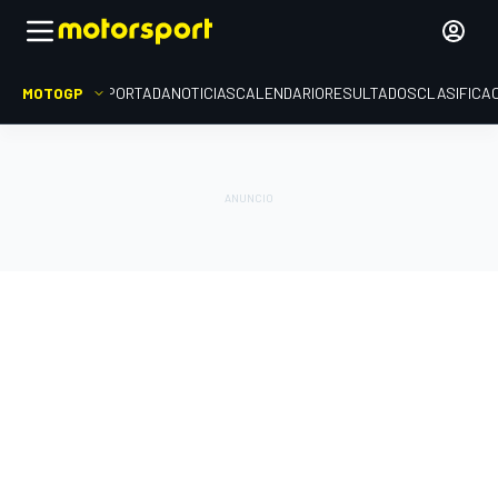
MOTOGP
PORTADA
NOTICIAS
CALENDARIO
RESULTADOS
CLASIFICA