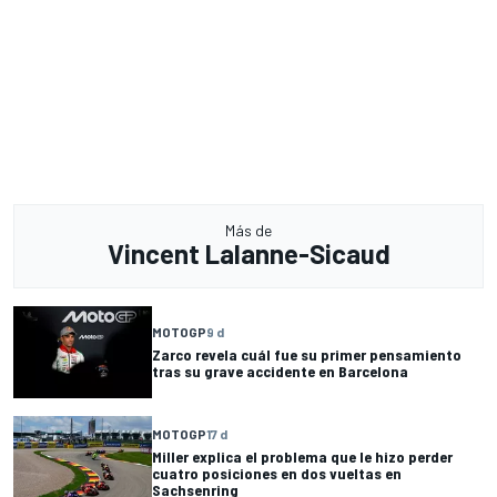
Más de
Vincent Lalanne-Sicaud
MOTOGP
9 d
Zarco revela cuál fue su primer pensamiento
tras su grave accidente en Barcelona
MOTOGP
17 d
Miller explica el problema que le hizo perder
cuatro posiciones en dos vueltas en
Sachsenring