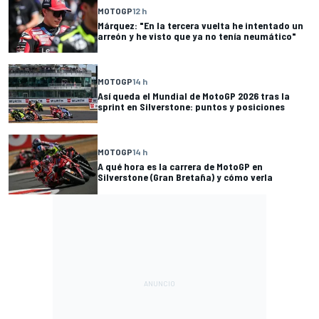
MOTOGP
12 h
Márquez: "En la tercera vuelta he intentado un
arreón y he visto que ya no tenía neumático"
MOTOGP
14 h
Así queda el Mundial de MotoGP 2026 tras la
sprint en Silverstone: puntos y posiciones
MOTOGP
14 h
A qué hora es la carrera de MotoGP en
Silverstone (Gran Bretaña) y cómo verla