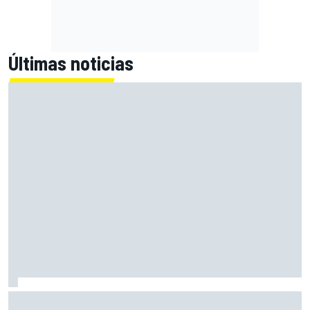
Últimas noticias
El Lamborghini Murciélago definitivo existe: es un SV con
cambio manual