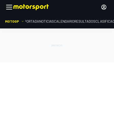
MOTOGP
PORTADA
NOTICIAS
CALENDARIO
RESULTADOS
CLASIFICA