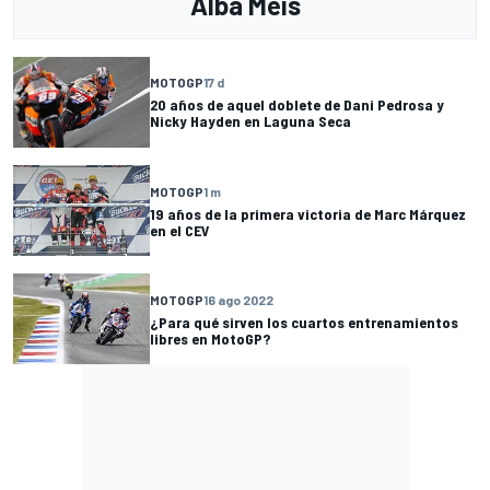
Alba Meis
MOTOGP
17 d
20 años de aquel doblete de Dani Pedrosa y
Nicky Hayden en Laguna Seca
MOTOGP
1 m
19 años de la primera victoria de Marc Márquez
en el CEV
MOTOGP
16 ago 2022
¿Para qué sirven los cuartos entrenamientos
libres en MotoGP?