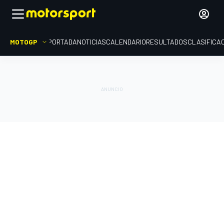
MOTOGP
PORTADA
NOTICIAS
CALENDARIO
RESULTADOS
CLASIFICA