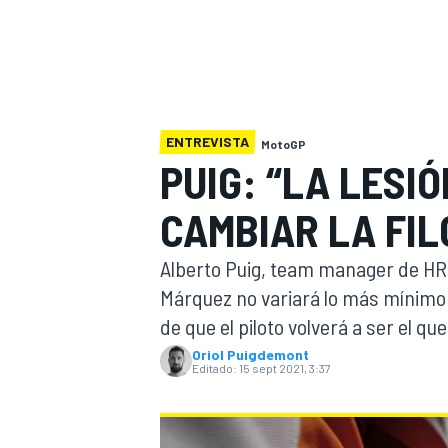
INDYCAR
WRC
ENTREVISTA
MotoGP
PUIG: “LA LESI
CAMBIAR LA FIL
Alberto Puig, team manager de HRC
Márquez no variará lo más mínimo 
de que el piloto volverá a ser el q
WEC
FÓRMULA E
Oriol Puigdemont
Editado:
15 sept 2021, 3:37