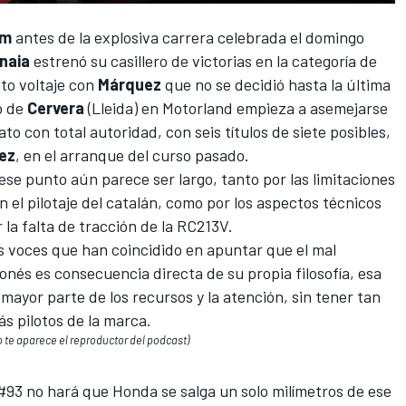
om
antes de
la explosiva carrera celebrada el domingo
naia
estrenó su casillero de victorias
en la categoría de
lto voltaje con
Márquez
que no se decidió hasta la última
to de
Cervera
(Lleida) en Motorland empieza a asemejarse
to con total autoridad, con seis títulos de siete posibles,
ez
, en el arranque del curso pasado.
ese punto aún parece ser largo, tanto por las limitaciones
 el pilotaje del catalán, como por los aspectos técnicos
 la falta de tracción de la RC213V.
s voces que han coincidido en apuntar que el mal
nés es consecuencia directa de su propia filosofía, esa
 mayor parte de los recursos y la atención, sin tener tan
s pilotos de la marca.
 no te aparece el reproductor del podcast)
l #93 no hará que Honda se salga un solo milímetros de ese