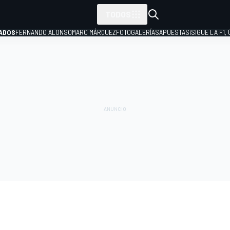
TODOS
ADOS
FERNANDO ALONSO
MARC MÁRQUEZ
FOTOGALERÍAS
APUESTAS
¡SIGUE LA F1,
P