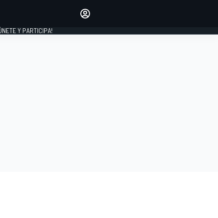
Haz que tu voz se escuche
comentando los artículos
 ÚNETE Y PARTICIPA!
INICIAR SESIÓN
EDICIÓN
ESPAÑA