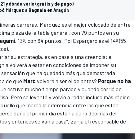
21 y dónde verlo (gratis y de pago)
obó Márquez a Bagnaia en Aragón
rimeras carreras, Márquez es el mejor colocado de entre
ima plaza de la tabla general, con 79 puntos en su
kagami
, 13º, con 64 puntos. Pol Espargaró es el 14º (55
os).
ariar su estrategia, es en base a una creencia: el
nia volverá a estar en condiciones de imponer su
na sensación que ha quedado más que demostrada:
uda de que
Marc
volverá a ser el de antes?
Porque no ha
que estuvo mucho tiempo parado y cuando corrió de
sa. Pero se levantó y volvió a rodar incluso más rápido.
aquello que marca la diferencia entre los que están
acerse daño el primer día están a ocho décimas del
dos y entonces se van a casa”, zanja el responsable de