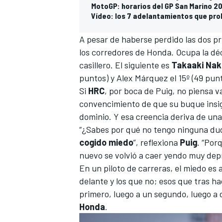
MotoGP: horarios del GP San Marino 20
Vídeo: los 7 adelantamientos que pr
A pesar de haberse perdido las dos p
los corredores de Honda. Ocupa la déc
casillero. El siguiente es
Takaaki Na
puntos) y Alex Márquez el 15º (49 punt
Si
HRC
, por boca de Puig, no piensa v
convencimiento de que su buque insig
dominio. Y esa creencia deriva de u
“¿Sabes por qué no tengo ninguna d
cogido miedo
”, reflexiona
Puig
. “Por
nuevo se volvió a caer yendo muy depri
En un piloto de carreras, el miedo es 
delante y los que no; esos que tras h
primero, luego a un segundo, luego a 
Honda
.