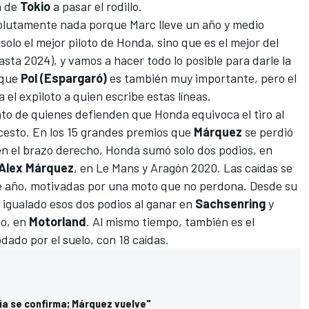
a de
Tokio
a pasar el rodillo.
solutamente nada porque Marc lleve un año y medio
solo el mejor piloto de Honda, sino que es el mejor del
ta 2024), y vamos a hacer todo lo posible para darle la
 que
Pol (Espargaró)
es también muy importante, pero el
 el expiloto a quien escribe estas líneas.
to de quienes defienden que Honda equivoca el tiro al
cesto. En los 15 grandes premios que
Márquez
se perdió
en el brazo derecho, Honda sumó solo dos podios, en
Alex Márquez
, en Le Mans y Aragón 2020.
Las caídas se
te año, motivadas por una moto que no perdona
. Desde su
a igualado esos dos podios al ganar en
Sachsenring
y
o, en
Motorland
. Al mismo tiempo, también es el
odado por el suelo, con 18 caídas.
ia se confirma; Márquez vuelve"