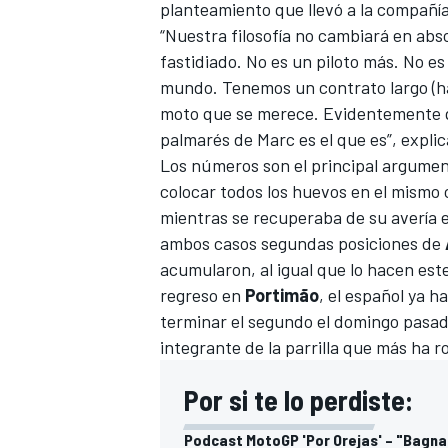
planteamiento que llevó a la compañí
“Nuestra filosofía no cambiará en ab
fastidiado. No es un piloto más. No es 
mundo. Tenemos un contrato largo (has
moto que se merece. Evidentemente
palmarés de Marc es el que es”, explica
Los números son el principal argumen
colocar todos los huevos en el mismo 
mientras se recuperaba de su avería 
ambos casos segundas posiciones de
MÁS CATEGORÍAS
acumularon, al igual que lo hacen es
regreso en
Portimão
, el español ya h
terminar el segundo el domingo pasad
integrante de la parrilla que más ha r
Por si te lo perdiste:
Podcast MotoGP 'Por Orejas' – "Bagna