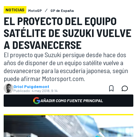
NOTICIAS
MotoGP
GP de España
EL PROYECTO DEL EQUIPO
SATÉLITE DE SUZUKI VUELVE
A DESVANECERSE
El proyecto que Suzuki persigue desde hace dos
años de disponer de un equipo satélite vuelve a
desvanecerse para la escudería japonesa, según
puede afirmar Motorsport.com.
Oriol Puigdemont
Publicado:
4 may 2018, 9:14
AÑADIR COMO FUENTE PRINCIPAL