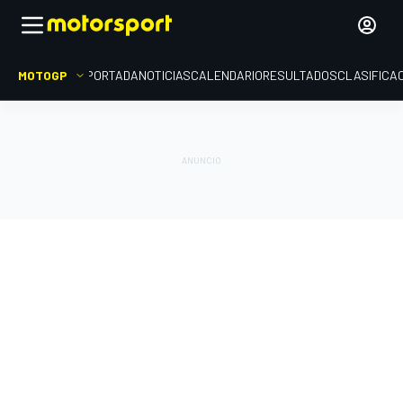
MOTOGP
PORTADA
NOTICIAS
CALENDARIO
RESULTADOS
CLASIFICA