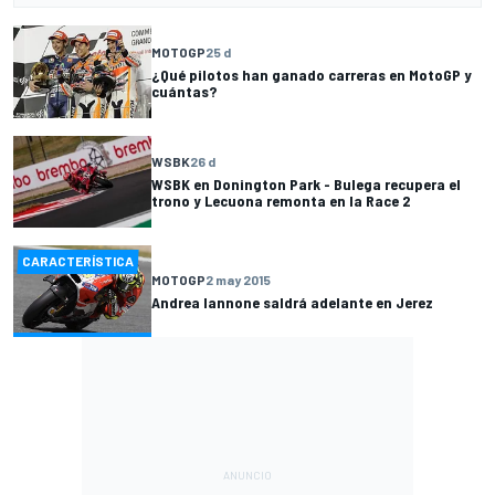
MOTOGP
25 d
¿Qué pilotos han ganado carreras en MotoGP y
cuántas?
WSBK
26 d
WSBK en Donington Park - Bulega recupera el
trono y Lecuona remonta en la Race 2
CARACTERÍSTICA
MOTOGP
2 may 2015
Andrea Iannone saldrá adelante en Jerez