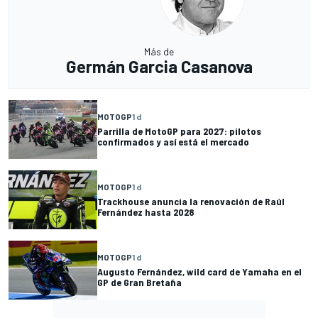
Más de
Germán Garcia Casanova
MOTOGP
1 d
Parrilla de MotoGP para 2027: pilotos
confirmados y así está el mercado
MOTOGP
1 d
Trackhouse anuncia la renovación de Raúl
Fernández hasta 2028
MOTOGP
1 d
Augusto Fernández, wild card de Yamaha en el
GP de Gran Bretaña