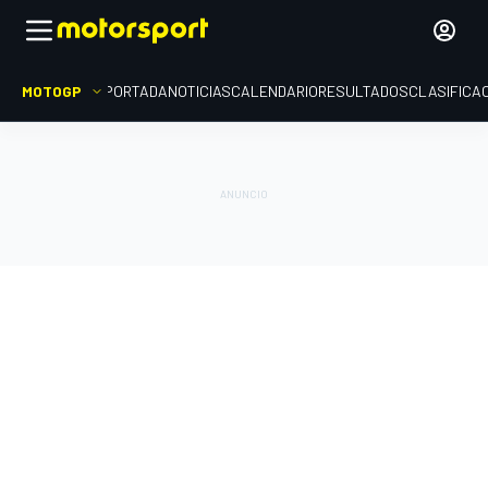
MOTOGP
PORTADA
NOTICIAS
CALENDARIO
RESULTADOS
CLASIFICA