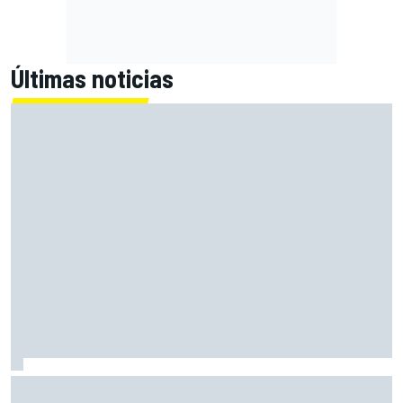
Últimas noticias
Martín: "No entiendo cómo todavía lidero el Mundial"