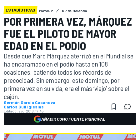
ESTADÍSTICAS
MotoGP
GP de Holanda
POR PRIMERA VEZ, MÁRQUEZ
FUE EL PILOTO DE MAYOR
EDAD EN EL PODIO
Desde que Marc Márquez aterrizó en el Mundial se
ha encaramado en el podio hasta en 108
ocasiones, batiendo todos los récords de
precocidad. Sin embargo, este domingo, por
primera vez en su vida, era el más ‘viejo’ sobre el
cajón.
Germán Garcia Casanova
Carlos Guil Iglesias
Editado:
2 jul 2018, 17:45
AÑADIR COMO FUENTE PRINCIPAL