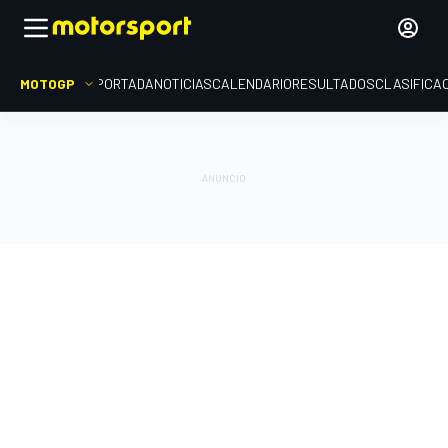
MOTOGP
PORTADA
NOTICIAS
CALENDARIO
RESULTADOS
CLASIFICA