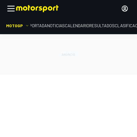
MOTOGP
PORTADA
NOTICIAS
CALENDARIO
RESULTADOS
CLASIFICA