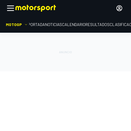
MOTOGP
PORTADA
NOTICIAS
CALENDARIO
RESULTADOS
CLASIFICA