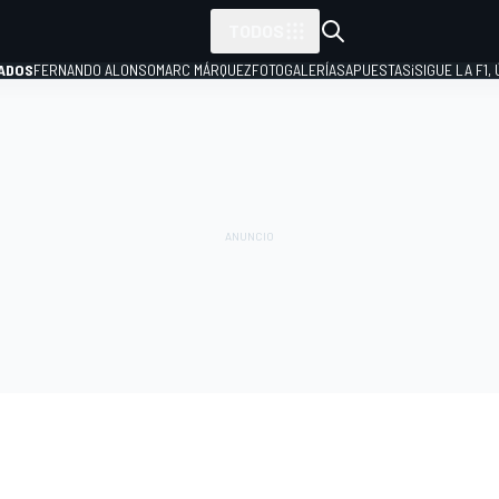
TODOS
ADOS
FERNANDO ALONSO
MARC MÁRQUEZ
FOTOGALERÍAS
APUESTAS
¡SIGUE LA F1,
P