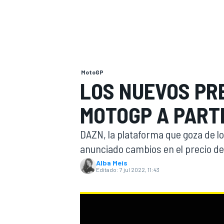
INDYCAR
WRC
MotoGP
LOS NUEVOS PRE
MOTOGP A PARTI
DAZN, la plataforma que goza de l
anunciado cambios en el precio de 
Alba Meis
Editado:
7 jul 2022, 11:43
WEC
FÓRMULA E