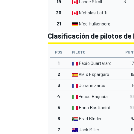
19
Lance Stroll
3
20
Nicholas Latifi
21
Nico Hulkenberg
Clasificación de pilotos d
POS
PILOTO
PUN
1
Fabio Quartararo
17
2
Aleix Espargaró
15
3
Johann Zarco
11
4
Pecco Bagnaia
10
5
Enea Bastianini
10
6
Brad Binder
9
7
Jack Miller
9