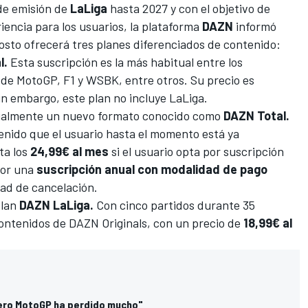
 de emisión de
LaLiga
hasta 2027 y con el objetivo de
encia para los usuarios, la plataforma
DAZN
informó
gosto ofrecerá tres planes diferenciados de contenido:
l.
Esta suscripción es la más habitual entre los
 de
MotoGP
,
F1
y
WSBK
, entre otros. Su precio es
Sin embargo, este plan no incluye LaLiga.
cialmente un nuevo formato conocido como
DAZN Total.
enido que el usuario hasta el momento está ya
ta los
24,99€ al mes
si el usuario opta por suscripción
por una
suscripción anual con modalidad de pago
dad de cancelación.
plan
DAZN LaLiga.
Con cinco partidos durante 35
 contenidos de DAZN Originals, con un precio de
18,99€ al
 pero MotoGP ha perdido mucho"