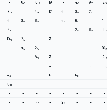
-
6
10
19
-
4
9
2
/7
/5
/8
/6
/9
8
-
4
12
6
8
2
-
/6
/8
/7
/6
/9
6
8
6
-
4
6
-
1
/7
/6
/7
/8
/7
/10
2
-
-
-
-
2
6
6
/9
/9
/7
/7
10
2
-
3
-
-
-
-
/5
/9
-
4
2
-
-
-
-
10
/8
/9
/5
-
-
8
3
-
-
-
4
/6
/8
-
-
-
4
-
-
1
8
/10
/6
4
-
-
6
-
1
-
-
/8
/10
1
-
-
-
-
-
-
-
/10
-
-
-
-
-
-
-
-
-
-
1
-
2
-
-
-
/10
/9