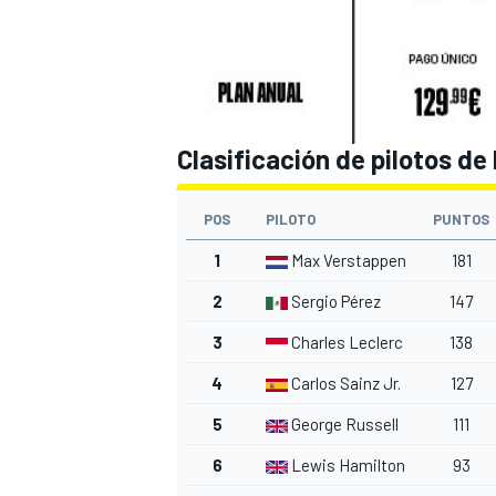
Clasificación de pilotos de
POS
PILOTO
PUNTOS
1
Max Verstappen
181
2
Sergio Pérez
147
3
Charles Leclerc
138
4
Carlos Sainz Jr.
127
5
George Russell
111
6
Lewis Hamilton
93