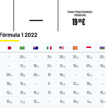
 Fórmula 1 2022
-
25
-
34
26
25
15
25
/1
/1
/1
/3
/1
-
12
18
24
12
19
25
19
/4
/2
/4
/2
/1
/2
26
19
26
15
18
-
12
-
/1
/2
/1
/2
/4
18
15
-
5
15
12
18
-
/2
/3
/3
/4
/2
12
10
15
12
10
15
10
15
/4
/5
/3
/5
/3
/5
/3
15
1
12
-
8
10
4
12
/3
/10
/4
/6
/5
/8
/4