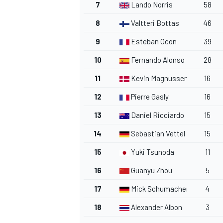
7
Lando Norris
58
8
Valtteri Bottas
46
9
Esteban Ocon
39
10
Fernando Alonso
28
11
Kevin Magnussen
16
12
Pierre Gasly
16
13
Daniel Ricciardo
15
14
Sebastian Vettel
15
15
Yuki Tsunoda
11
16
Guanyu Zhou
5
17
Mick Schumacher
4
18
Alexander Albon
3