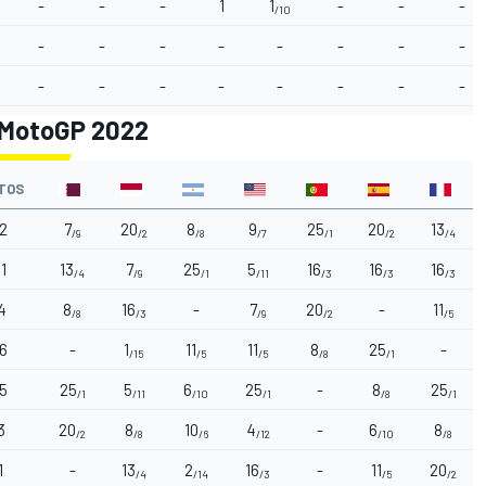
-
-
-
1
1
-
-
-
/10
-
-
-
-
-
-
-
-
-
-
-
-
-
-
-
-
e MotoGP 2022
TOS
2
7
20
8
9
25
20
13
/9
/2
/8
/7
/1
/2
/4
1
13
7
25
5
16
16
16
/4
/9
/1
/11
/3
/3
/3
4
8
16
-
7
20
-
11
/8
/3
/9
/2
/5
6
-
1
11
11
8
25
-
/15
/5
/5
/8
/1
5
25
5
6
25
-
8
25
/1
/11
/10
/1
/8
/1
3
20
8
10
4
-
6
8
/2
/8
/6
/12
/10
/8
1
-
13
2
16
-
11
20
/4
/14
/3
/5
/2