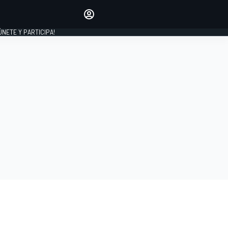
Haz que tu voz se escuche
comentando los artículos
 ÚNETE Y PARTICIPA!
INICIAR SESIÓN
EDICIÓN
ESPAÑA