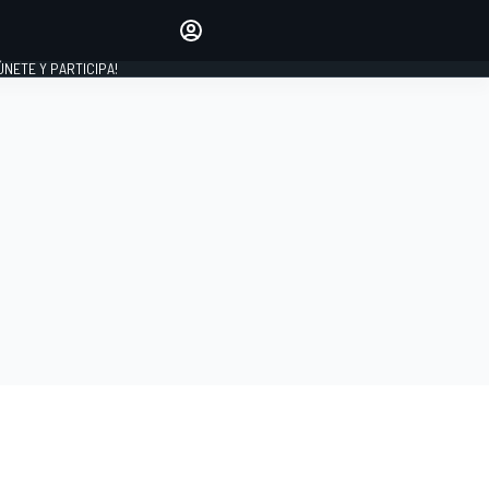
Haz que tu voz se escuche
comentando los artículos
 ÚNETE Y PARTICIPA!
INICIAR SESIÓN
EDICIÓN
ESPAÑA