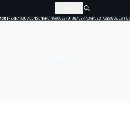
TODOS
ADOS
FERNANDO ALONSO
MARC MÁRQUEZ
FOTOGALERÍAS
APUESTAS
¡SIGUE LA F1,
P