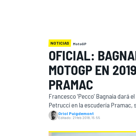
INDYCAR
WRC
NOTICIAS
MotoGP
OFICIAL: BAGNA
MOTOGP EN 2019
PRAMAC
Francesco ‘Pecco’ Bagnaia dará el
Petrucci en la escudería Pramac, s
WEC
FÓRMULA E
Oriol Puigdemont
Editado:
21 feb 2018, 15:55