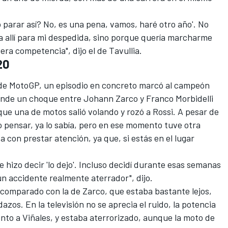
 parar así? No, es una pena, vamos, haré otro año'. No
a allí para mi despedida, sino porque quería marcharme
a competencia", dijo el de Tavullia.
20
a de MotoGP, un episodio en concreto marcó al campeón
 donde un choque entre
Johann Zarco
y
Franco Morbidelli
ue una de motos salió volando y rozó a Rossi. A pesar de
zo pensar, ya lo sabía, pero en ese momento tuve otra
 con prestar atención, ya que, si estás en el lugar
 hizo decir 'lo dejo'. Incluso decidí durante esas semanas
n accidente realmente aterrador", dijo.
 comparado con la de Zarco, que estaba bastante lejos,
zos. En la televisión no se aprecia el ruido, la potencia
unto a Viñales, y estaba aterrorizado, aunque la moto de