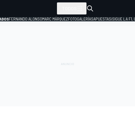
TODOS
ADOS
FERNANDO ALONSO
MARC MÁRQUEZ
FOTOGALERÍAS
APUESTAS
¡SIGUE LA F1,
P