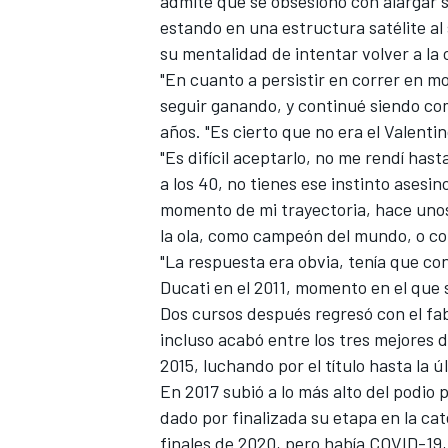
admite que se obsesionó con alargar su
estando en una estructura satélite al 
su mentalidad de intentar volver a la 
"En cuanto a persistir en correr en mo
seguir ganando, y continué siendo comp
años. "Es cierto que no era el Valenti
"Es difícil aceptarlo, no me rendí hast
a los 40, no tienes ese instinto asesi
momento de mi trayectoria, hace unos 
la ola, como campeón del mundo, o co
"La respuesta era obvia, tenía que co
MÁS CATEGORÍAS
Ducati en el 2011, momento en el que 
Dos cursos después regresó con el fab
incluso acabó entre los tres mejores
2015, luchando por el título hasta la ú
En 2017 subió a lo más alto del podio 
dado por finalizada su etapa en la ca
finales de 2020, pero había COVID-19