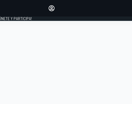
Haz que tu voz se escuche
comentando los artículos
 ÚNETE Y PARTICIPA!
INICIAR SESIÓN
EDICIÓN
ESPAÑA