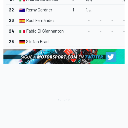
/14
/15
22
Remy Gardner
1
1
-
-
-
/15
23
Raul Fernández
-
-
-
-
24
Fabio Di Giannantonio
-
-
-
-
25
Stefan Bradl
-
-
-
-