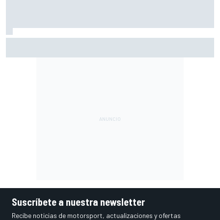
Así queda el Mundial de MotoGP 2026 tras Silverstone:
puntos y posiciones
Suscríbete a nuestra newsletter
Recibe noticias de motorsport, actualizaciones y ofertas