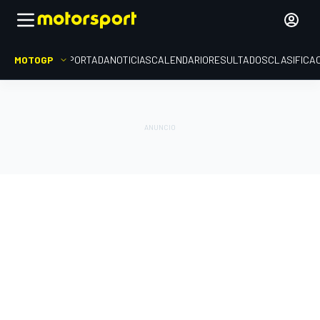
MOTOGP
PORTADA
NOTICIAS
CALENDARIO
RESULTADOS
CLASIFICA