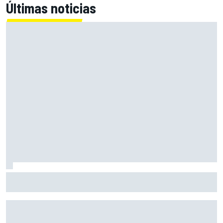
Últimas noticias
Martín: "No quiero sentirme líder, ahora no tiene valor; lo
importante es serlo al final del año"