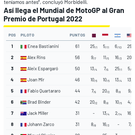
teníamos antes", concluyó Morbidelli.
Así llega el Mundial de MotoGP al Gran
Premio de Portugal 2022
POS
PILOTO
PUNTOS
1
Enea Bastianini
61
25
5
6
25
/1
/11
/10
/1
2
Alex Rins
56
9
11
16
20
/7
/5
/3
/2
3
Aleix Espargaró
50
13
7
25
5
/4
/9
/1
/11
4
Joan Mir
46
10
10
13
13
/6
/6
/4
/4
5
Fabio Quartararo
44
7
20
8
9
/9
/2
/8
/7
6
Brad Binder
42
20
8
10
4
/2
/8
/6
/12
7
Jack Miller
31
-
13
2
16
/4
/14
/3
8
Johann Zarco
31
8
16
-
7
/8
/3
/9