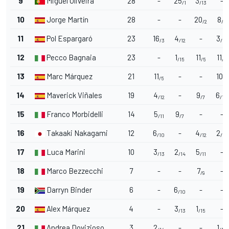
9
Miguel Oliveira
28
-
25
3
-
/1
/13
10
Jorge Martín
28
-
-
20
8
/2
/8
11
Pol Espargaró
23
16
4
-
3
/3
/12
/13
12
Pecco Bagnaia
23
-
1
11
11
/15
/5
/5
13
Marc Márquez
21
11
-
-
10
/5
/6
14
Maverick Viñales
19
4
-
9
6
/12
/7
/10
15
Franco Morbidelli
14
5
9
-
-
/11
/7
16
Takaaki Nakagami
12
6
-
4
2
/10
/12
/14
17
Luca Marini
10
3
2
5
-
/13
/14
/11
18
Marco Bezzecchi
7
-
-
7
-
/9
19
Darryn Binder
6
-
6
-
-
/10
20
Alex Márquez
4
-
3
1
-
/13
/15
21
Andrea Dovizioso
3
2
-
-
1