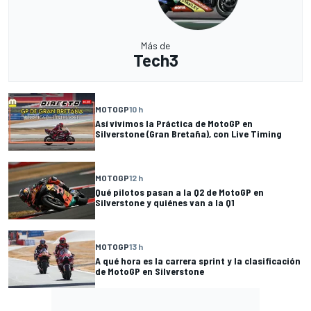
Más de
Tech3
MOTOGP
10 h
Así vivimos la Práctica de MotoGP en
Silverstone (Gran Bretaña), con Live Timing
MOTOGP
12 h
Qué pilotos pasan a la Q2 de MotoGP en
Silverstone y quiénes van a la Q1
MOTOGP
13 h
A qué hora es la carrera sprint y la clasificación
de MotoGP en Silverstone