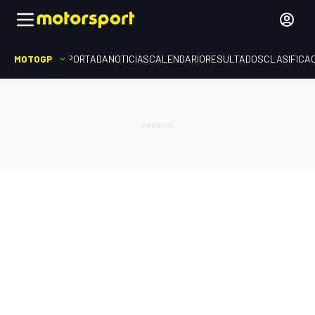
MOTOGP
PORTADA
NOTICIAS
CALENDARIO
RESULTADOS
CLASIFICA