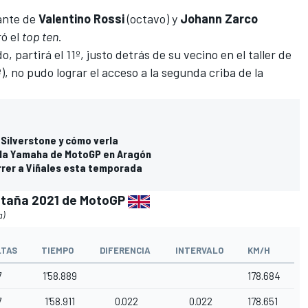
lante de
Valentino Rossi
(octavo) y
Johann Zarco
ó el
top ten
.
, partirá el 11º, justo detrás de su vecino en el taller de
), no pudo lograr el acceso a la segunda criba de la
 Silverstone y cómo verla
a la Yamaha de MotoGP en Aragón
orrer a Viñales esta temporada
retaña 2021 de MotoGP
a)
LTAS
TIEMPO
DIFERENCIA
INTERVALO
KM/H
7
1'58.889
178.684
7
1'58.911
0.022
0.022
178.651