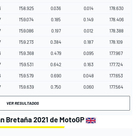
6
1'58.925
0.036
0.014
178.630
7
1'59.074
0.185
0.149
178.406
7
1'59.086
0.197
0.012
178.388
7
1'59.273
0.384
0.187
178.109
6
1'59.368
0.479
0.095
177.967
7
1'59.531
0.642
0.163
177.724
6
1'59.579
0.690
0.048
177.653
7
1'59.639
0.750
0.060
177.564
VER RESULTADOS
ran Bretaña 2021 de MotoGP