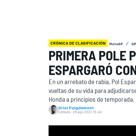
INDYCAR
WRC
CRÓNICA DE CLASIFICACIÓN
MotoGP
GP
PRIMERA POLE P
ESPARGARÓ CO
En un arrebato de rabia, Pol Espar
vueltas de su vida para adjudicars
Honda a principios de temporada.
WEC
FÓRMULA E
Oriol Puigdemont
Editado:
28 ago 2021, 15:40