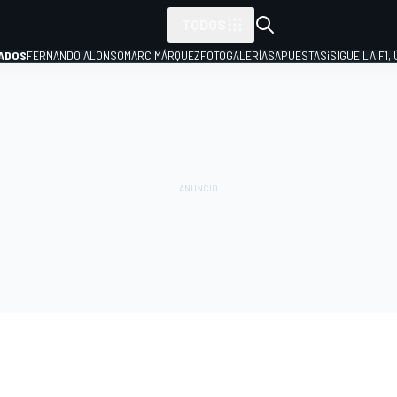
TODOS
ADOS
FERNANDO ALONSO
MARC MÁRQUEZ
FOTOGALERÍAS
APUESTAS
¡SIGUE LA F1,
P