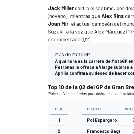
Jack Miller
saldrá el séptimo, por de
(noveno), mientras que
Alex Rins
cerr
Joan Mir
, el actual campeón del mundo
Suzuki, a la vez que Alex Márquez (17º
cronometrada (Q2).
Más de MotoGP:
A qué hora es la carrera de MotoGP en
Petronas le ofrece a Vierge subirse 
Aprilia confirma su deseo de hacer c
Top 10 de la Q2 del GP de Gran B
(Pulsa en 'ver resultados' para disfrutar de toda la tabl
CLA
PILOTO
VUE
1
Pol Espargaro
2
Francesco Bagnaia