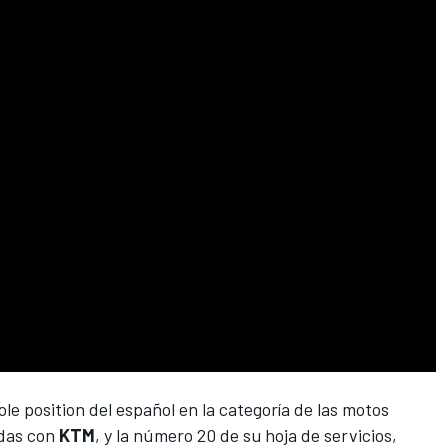
ole position del español en la categoría de las motos
adas con
KTM
, y la número 20 de su hoja de servicios,