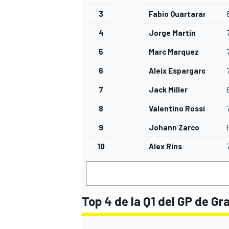
3
Fabio Quartararo
4
Jorge Martín
5
Marc Marquez
6
Aleix Espargaro
7
Jack Miller
8
Valentino Rossi
9
Johann Zarco
10
Alex Rins
Top 4 de la Q1 del GP de G