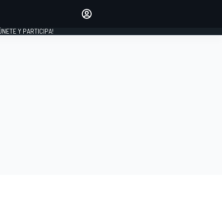
Haz que tu voz se escuche
comentando los artículos
 ÚNETE Y PARTICIPA!
INICIAR SESIÓN
EDICIÓN
ESPAÑA