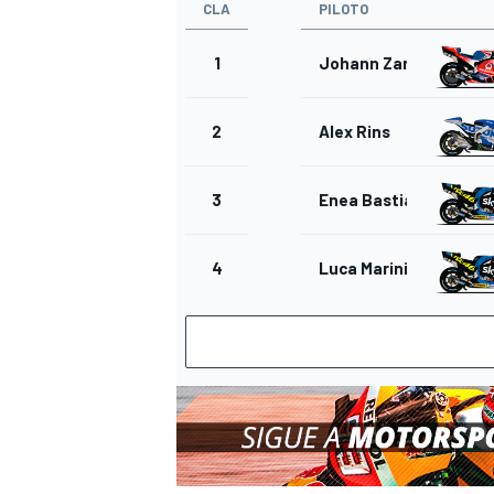
CLA
PILOTO
1
Johann Zarco
2
Alex Rins
3
Enea Bastianini
4
Luca Marini