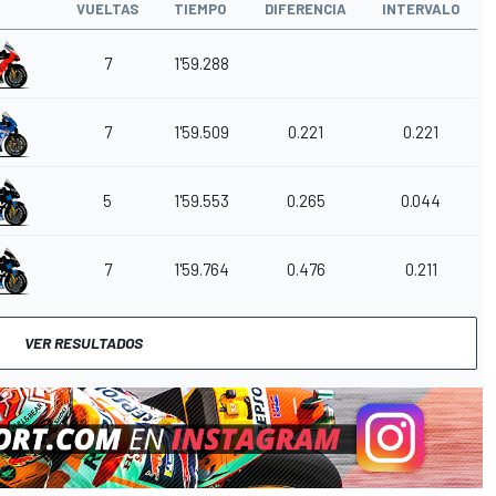
VUELTAS
TIEMPO
DIFERENCIA
INTERVALO
7
1'59.288
7
1'59.509
0.221
0.221
5
1'59.553
0.265
0.044
7
1'59.764
0.476
0.211
VER RESULTADOS