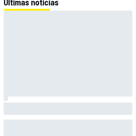
Últimas noticias
Bagnaia: "Este año no sé todo sobre mi moto, entro en
pista y simplemente piloto lo que tengo"