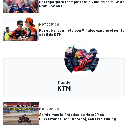
Pol Espargaró reemplazará a Viñales en el GP de
Gran Bretaña
MOTOGP
10 d
Por qué el conflicto con Viñales expone el punto
débil de KTM
Más de
KTM
MOTOGP
10 h
Así vivimos la Práctica de MotoGP en
Silverstone (Gran Bretaña), con Live Timing