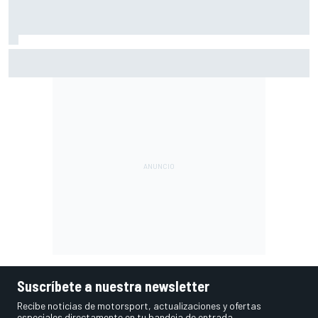
Márquez: "El año pasado marcaba la diferencia en puntos
en los que ahora voy algo peor"
Suscríbete a nuestra newsletter
Recibe noticias de motorsport, actualizaciones y ofertas
especiales directamente en tu bandeja de entrada.