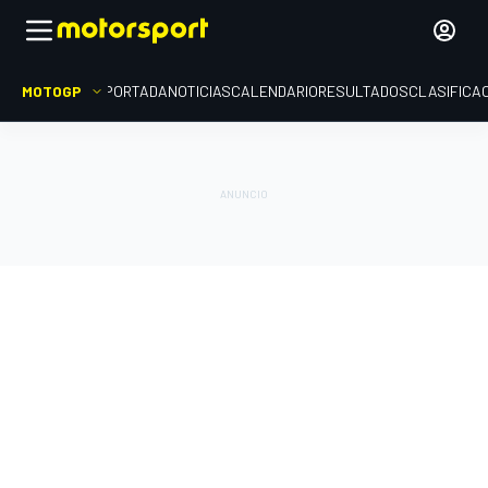
MOTOGP
PORTADA
NOTICIAS
CALENDARIO
RESULTADOS
CLASIFICA