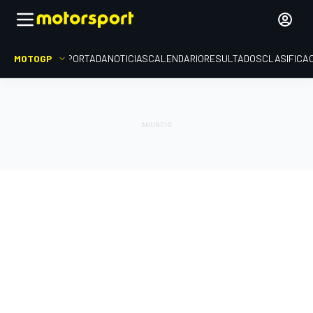
MOTOGP
PORTADA
NOTICIAS
CALENDARIO
RESULTADOS
CLASIFICA