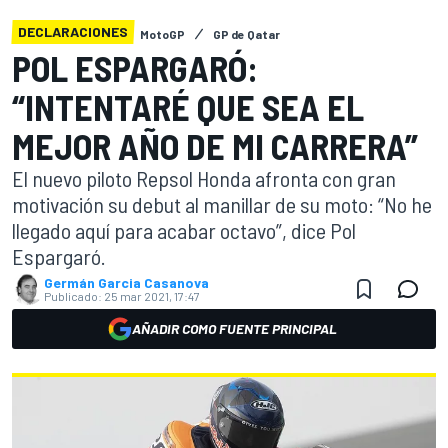
DECLARACIONES
MotoGP
GP de Qatar
POL ESPARGARÓ:
“INTENTARÉ QUE SEA EL
MEJOR AÑO DE MI CARRERA”
El nuevo piloto Repsol Honda afronta con gran
motivación su debut al manillar de su moto: “No he
llegado aquí para acabar octavo”, dice Pol
Espargaró.
Germán Garcia Casanova
Publicado:
25 mar 2021, 17:47
AÑADIR COMO FUENTE PRINCIPAL