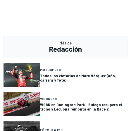
Más de
Redacción
MOTOGP
27 d
Todas las victorias de Marc Márquez (año,
carrera y foto)
WSBK
27 d
WSBK en Donington Park - Bulega recupera el
trono y Lecuona remonta en la Race 2
FÓRMULA 1
2 m