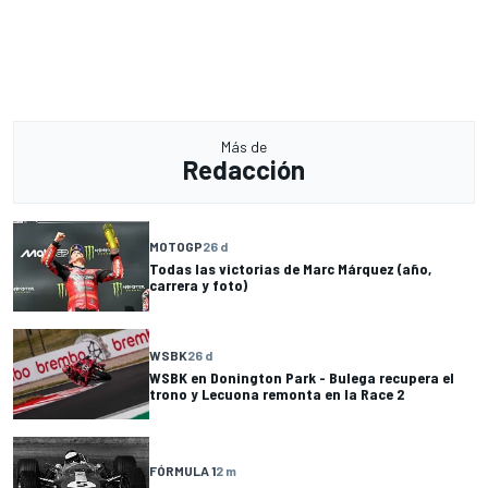
Más de
Redacción
MOTOGP
26 d
Todas las victorias de Marc Márquez (año,
carrera y foto)
WSBK
26 d
WSBK en Donington Park - Bulega recupera el
trono y Lecuona remonta en la Race 2
FÓRMULA 1
2 m