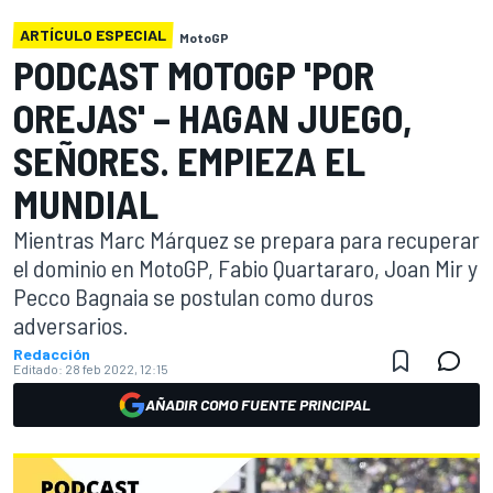
ARTÍCULO ESPECIAL
MotoGP
PODCAST MOTOGP 'POR
OREJAS' – HAGAN JUEGO,
SEÑORES. EMPIEZA EL
MUNDIAL
Mientras Marc Márquez se prepara para recuperar
el dominio en MotoGP, Fabio Quartararo, Joan Mir y
Pecco Bagnaia se postulan como duros
adversarios.
Redacción
Editado:
28 feb 2022, 12:15
AÑADIR COMO FUENTE PRINCIPAL