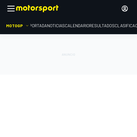
MOTOGP
PORTADA
NOTICIAS
CALENDARIO
RESULTADOS
CLASIFICA