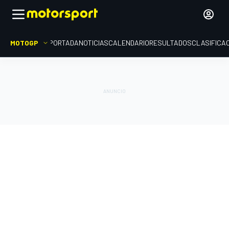
MOTOGP
PORTADA
NOTICIAS
CALENDARIO
RESULTADOS
CLASIFICA