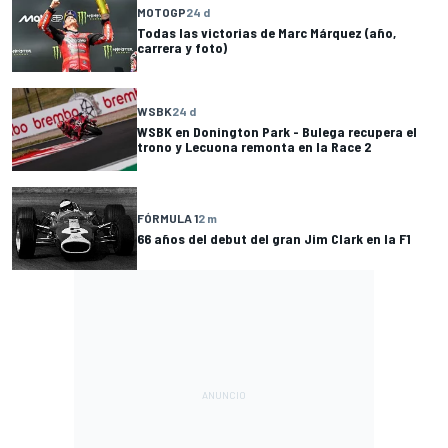
MOTOGP
24 d
Todas las victorias de Marc Márquez (año,
carrera y foto)
WSBK
24 d
WSBK en Donington Park - Bulega recupera el
trono y Lecuona remonta en la Race 2
FÓRMULA 1
2 m
66 años del debut del gran Jim Clark en la F1