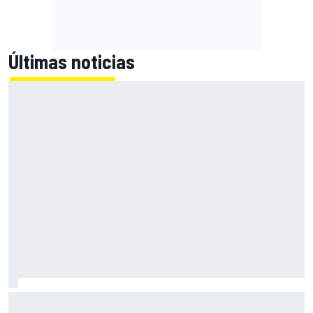
Últimas noticias
Las notas de mitad de temporada de la F1 2026: Cadillac
arranca con buen pie su aventura