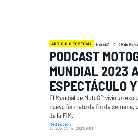
INDYCAR
WRC
ARTÍCULO ESPECIAL
MotoGP
GP de Port
PODCAST MOTOGP
MUNDIAL 2023 
ESPECTÁCULO Y
El Mundial de MotoGP vivió un expl
nuevo formato de fin de semana, 
WEC
FÓRMULA E
de la FIM.
Redacción
Editado:
30 mar 2023, 9:59