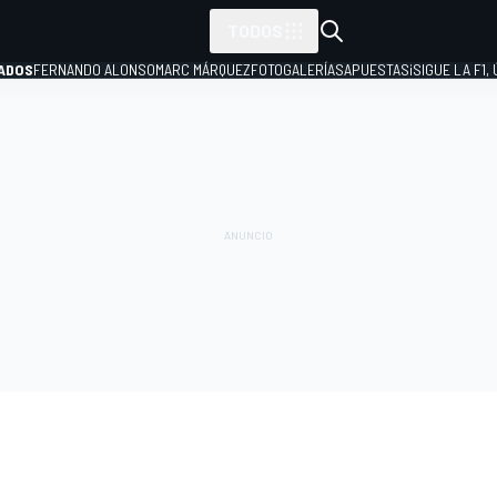
TODOS
ADOS
FERNANDO ALONSO
MARC MÁRQUEZ
FOTOGALERÍAS
APUESTAS
¡SIGUE LA F1,
P