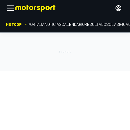
MOTOGP
PORTADA
NOTICIAS
CALENDARIO
RESULTADOS
CLASIFICA