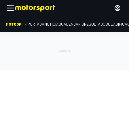
MOTOGP
PORTADA
NOTICIAS
CALENDARIO
RESULTADOS
CLASIFICA