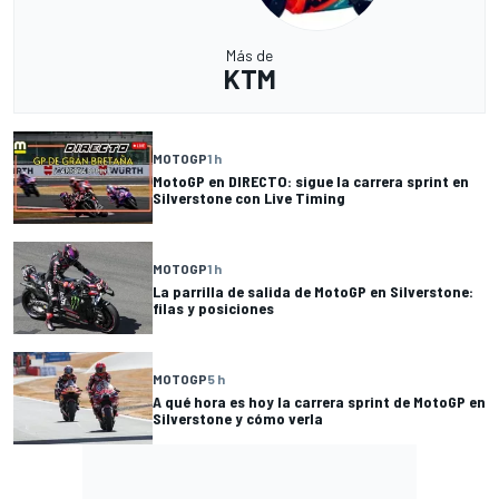
Más de
KTM
MOTOGP
1 h
MotoGP en DIRECTO: sigue la carrera sprint en
Silverstone con Live Timing
MOTOGP
1 h
La parrilla de salida de MotoGP en Silverstone:
filas y posiciones
MOTOGP
5 h
A qué hora es hoy la carrera sprint de MotoGP en
Silverstone y cómo verla