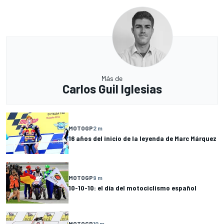
Más de
Carlos Guil Iglesias
MOTOGP
2 m
16 años del inicio de la leyenda de Marc Márquez
MOTOGP
9 m
10-10-10: el día del motociclismo español
MOTOGP
10 m