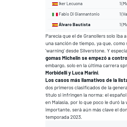
Iker Lecuona
1 (M
Fabio Di Giannantonio
1 (V
Álvaro Bautista
1 (M
Parecía que el de Granollers solo iba a
una sanción de tiempo, ya que, como s
'warning' desde
Silverstone
. Y espec
gomas Michelin se empezó a contro
embargo, solo en la última carrera spr
Morbidelli y Luca Marini
.
Los casos más llamativos de la list
dos primeros clasificados de la genera
título si infringen la norma: el español
en Malasia, por lo que poco le duró la 
importante, será aún más clave el do
temporada 2023.