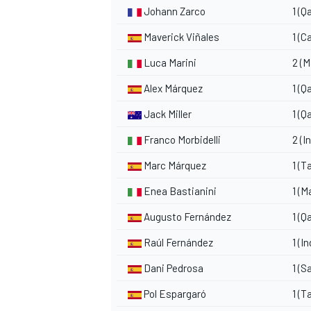
Johann Zarco
1 (Q
Maverick Viñales
1 (C
Luca Marini
2 (M
Alex Márquez
1 (Q
Jack Miller
1 (Q
Franco Morbidelli
2 (I
Marc Márquez
1 (T
Enea Bastianini
1 (M
Augusto Fernández
1 (Q
Raúl Fernández
1 (I
Dani Pedrosa
1 (S
Pol Espargaró
1 (T