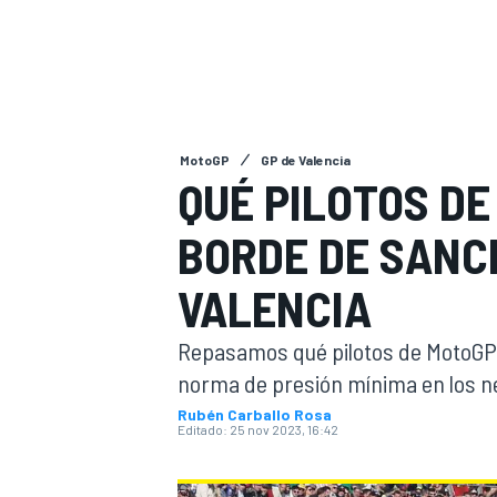
INDYCAR
WRC
MotoGP
GP de Valencia
QUÉ PILOTOS DE
BORDE DE SANCI
VALENCIA
Repasamos qué pilotos de MotoGP e
norma de presión mínima en los ne
WEC
FÓRMULA E
Rubén Carballo Rosa
Editado:
25 nov 2023, 16:42