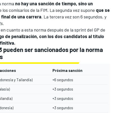
ta norma
no hay una sanción de tiempo, sino un
 de los comisarios de la FIM. La segunda vez supone
que se
final de una carrera
. La tercera vez son 6 segundos, y
2s.
 en cuanto a esta norma después de la sprint del GP de
o de penalización, con los dos candidatos al título
initiva.
3 pueden ser sancionados por la norma
s
racciones
Próxima sanción
ndonesia y Tailandia)
+6 segundos
alasia)
+3 segundos
ailandia)
+3 segundos
ndonesia)
+3 segundos