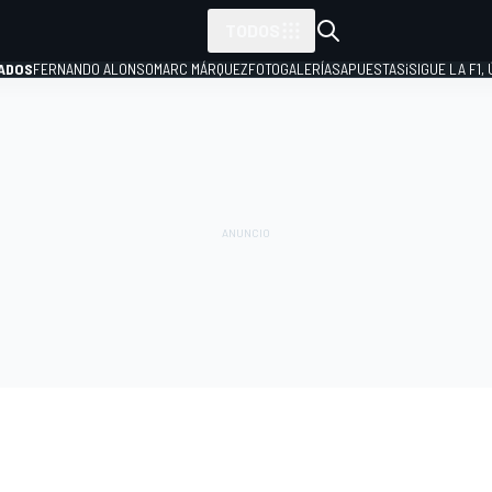
TODOS
ADOS
FERNANDO ALONSO
MARC MÁRQUEZ
FOTOGALERÍAS
APUESTAS
¡SIGUE LA F1,
P