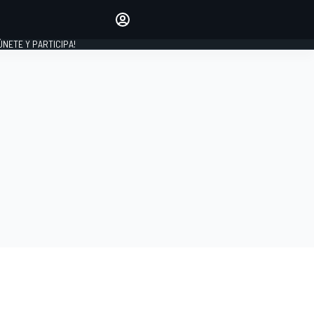
Haz que tu voz se escuche
comentando los artículos
 ÚNETE Y PARTICIPA!
INICIAR SESIÓN
EDICIÓN
ESPAÑA