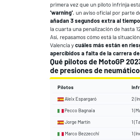
primera vez que un piloto infrinja es
'warning'
, un aviso oficial por parte
añadan 3 segundos extra al tiempo 
la cuarta una penalización de hasta 1
Así, repasamos cómo está la situación
Valencia y
cuáles más están en riesg
apercibidos a falta de la carrera def
Qué pilotos de MotoGP 202
de presiones de neumático
MÁS CATEGORÍAS
Pilotos
Inf
Aleix Espargaró
2 (I
Pecco Bagnaia
1 (M
Jorge Martín
1 (T
Marco Bezzecchi
1 (I