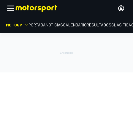
MOTOGP
PORTADA
NOTICIAS
CALENDARIO
RESULTADOS
CLASIFICA