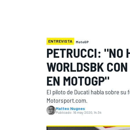
INDYCAR
WRC
ENTREVISTA
MotoGP
PETRUCCI: "NO 
WORLDSBK CON 
EN MOTOGP"
El piloto de Ducati habla sobre su 
Motorsport.com.
WEC
FÓRMULA E
Matteo Nugnes
Publicado:
16 may 2020, 14:34