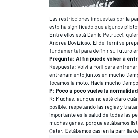
Las restricciones impuestas por la p
esto ha significado que algunos
pilot
Entre ellos está
Danilo Petrucci
, quie
Andrea Dovizioso
. El de Terni se pr
fundamental para definir su futuro e
Pregunta: Al fin puede volver a ent
Respuesta: Volví a Forlì para entrenar
entrenamiento juntos en mucho tiemp
tocamos la moto. Hacía mucho tiempo 
P: Poco a poco vuelve la normalid
R: Muchas, aunque no esté claro cuá
posible, respetando las reglas y trata
importante es la salud de todas las p
muchas ganas, porque estábamos listo
Qatar. Estábamos casi en la parrilla