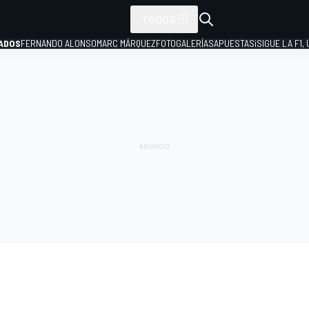
TODOS
ADOS
FERNANDO ALONSO
MARC MÁRQUEZ
FOTOGALERÍAS
APUESTAS
¡SIGUE LA F1,
P