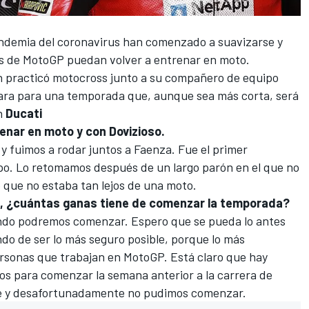
andemia del coronavirus han comenzado a suavizarse y
os de MotoGP puedan volver a entrenar en moto
.
n practicó motocross junto a su compañero de equipo
epara para una temporada que, aunque sea más corta, será
n
Ducati
renar en moto y con Dovizioso.
 y fuimos a rodar juntos a Faenza. Fue el primer
o. Lo retomamos después de un largo parón en el que no
que no estaba tan lejos de una moto.
ad, ¿cuántas ganas tiene de comenzar la temporada?
ndo podremos comenzar. Espero que se pueda lo antes
ndo de ser lo más seguro posible, porque lo más
ersonas que trabajan en
MotoGP
. Está claro que hay
s para comenzar la semana anterior a la carrera de
 de y desafortunadamente no pudimos comenzar.