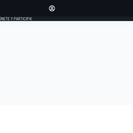
Haz que tu voz se escuche
comentando los artículos
 ÚNETE Y PARTICIPA!
INICIAR SESIÓN
EDICIÓN
ESPAÑA