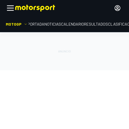
MOTOGP
PORTADA
NOTICIAS
CALENDARIO
RESULTADOS
CLASIFICA