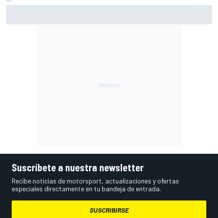
Di Giannantonio: "Estamos al límite con lo que tenemos; ya
no basta para batir a Aprilia"
Suscríbete a nuestra newsletter
Recibe noticias de motorsport, actualizaciones y ofertas
especiales directamente en tu bandeja de entrada.
SUSCRIBIRSE