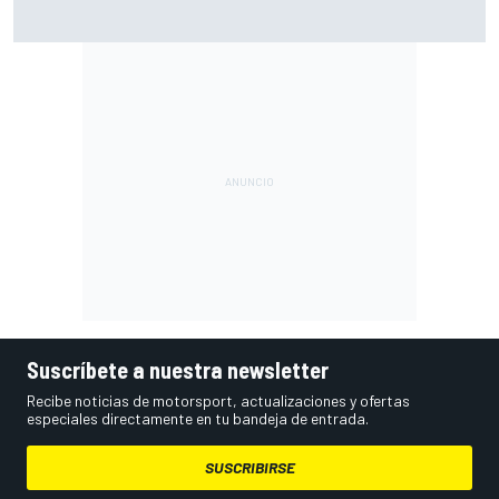
Márquez: "El año pasado marcaba la diferencia en puntos
en los que ahora voy algo peor"
Suscríbete a nuestra newsletter
Recibe noticias de motorsport, actualizaciones y ofertas
especiales directamente en tu bandeja de entrada.
SUSCRIBIRSE