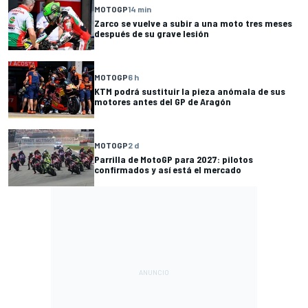
MOTOGP
14 min
Zarco se vuelve a subir a una moto tres meses
después de su grave lesión
MOTOGP
6 h
KTM podrá sustituir la pieza anómala de sus
motores antes del GP de Aragón
MOTOGP
2 d
Parrilla de MotoGP para 2027: pilotos
confirmados y así está el mercado