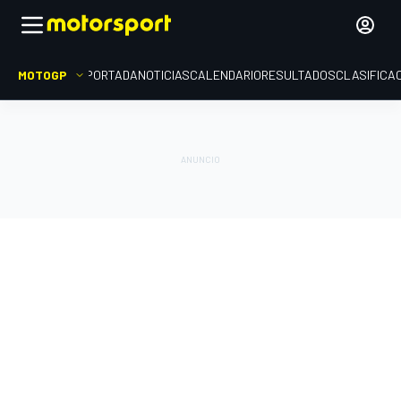
MOTOGP
PORTADA
NOTICIAS
CALENDARIO
RESULTADOS
CLASIFICA