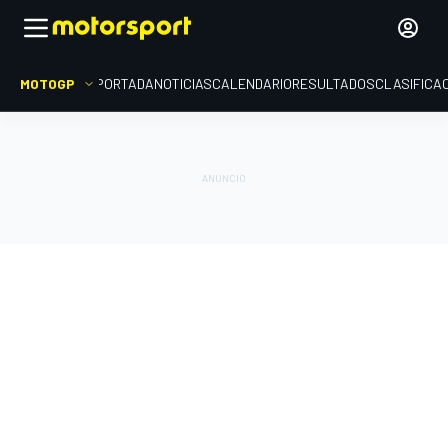
MOTOGP
PORTADA
NOTICIAS
CALENDARIO
RESULTADOS
CLASIFICA