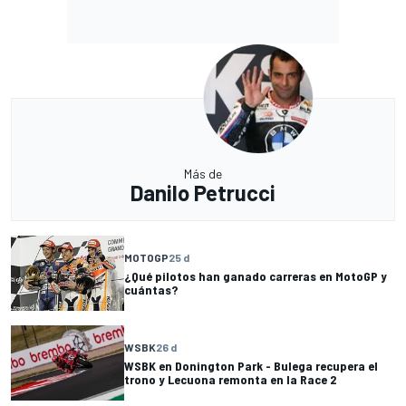
Más de
Danilo Petrucci
MOTOGP
25 d
¿Qué pilotos han ganado carreras en MotoGP y
cuántas?
WSBK
26 d
WSBK en Donington Park - Bulega recupera el
trono y Lecuona remonta en la Race 2