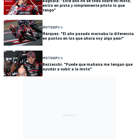
Bagnaia: "Este año no sé todo sobre mi moto,
entro en pista y simplemente piloto lo que
tengo"
MOTOGP
9 h
Márquez: "El año pasado marcaba la diferencia
en puntos en los que ahora voy algo peor"
MOTOGP
9 h
Bezzecchi: "Puede que mañana me tengan que
ayudar a subir a la moto"